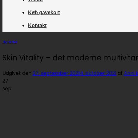
Køb gavekort
Kontakt
Nyheder
Skin Vitality – det moderne multivit
Udgivet den
27. september 2021
4. oktober 2021
af
Anni 
27
sep