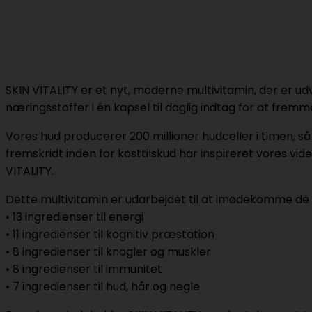
SKIN VITALITY er et nyt, moderne multivitamin, der er u
næringsstoffer i én kapsel til daglig indtag for at fremm
Vores hud producerer 200 millioner hudceller i timen, så
fremskridt inden for kosttilskud har inspireret vores v
VITALITY.
Dette multivitamin er udarbejdet til at imødekomme de
• 13 ingredienser til energi
• 11 ingredienser til kognitiv præstation
• 8 ingredienser til knogler og muskler
• 8 ingredienser til immunitet
• 7 ingredienser til hud, hår og negle