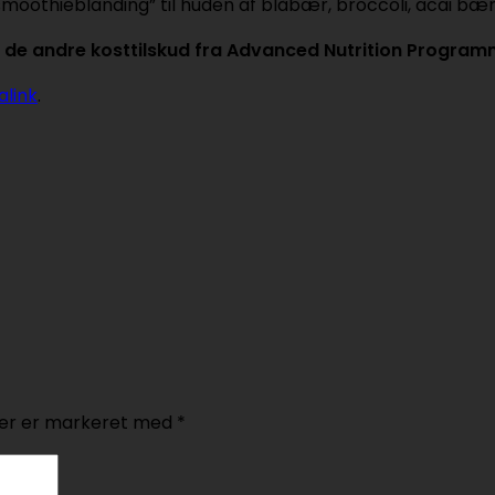
moothieblanding” til huden af blåbær, broccoli, acai bær
g de andre kosttilskud fra Advanced Nutrition Progra
link
.
er er markeret med
*