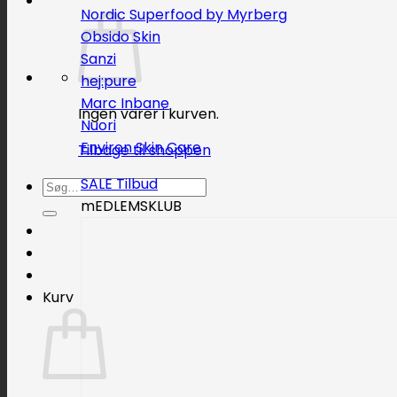
Nordic Superfood by Myrberg
Obsido Skin
Sanzi
hej:pure
Marc Inbane
Ingen varer i kurven.
Nuori
Environ Skin Care
Tilbage til shoppen
SALE
Søg
mEDLEMSKLUB
efter:
Kurv