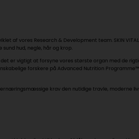
dviklet af vores Research & Development team. SKIN VITALI
e sund hud, negle, hår og krop.
 det er vigtigt at forsyne vores største organ med de rig
idenskabelige forskere på Advanced Nutrition Programme™ t
 ernæringsmæssige krav den nutidige travle, moderne liv