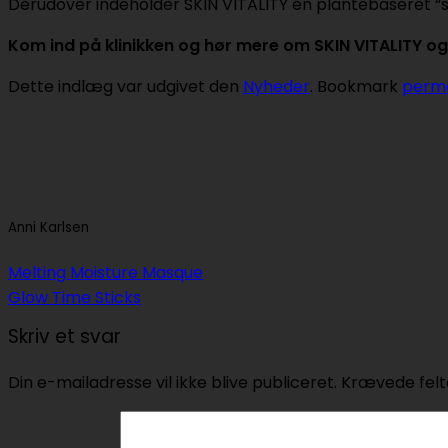
Derudover indeholder SKIN VITALITY en plantebaseret “s
Kom ind på klinikken og hør mere om SKIN VITALITY o
Dette indlæg var udgivet den
Nyheder
. Bookmark
perma
Anni Karlsen
Melting Moisture Masque
Glow Time Sticks
Skriv et svar
Din e-mailadresse vil ikke blive publiceret.
Krævede felt