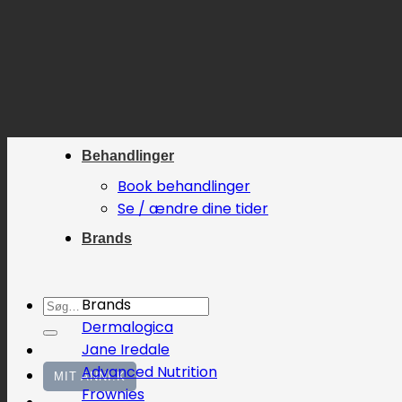
Fortsæt
til
indhold
Behandlinger
Book behandlinger
Se / ændre dine tider
Brands
Søg
Brands
efter:
Dermalogica
Jane Iredale
Advanced Nutrition
MIT ANNI.K
Frownies