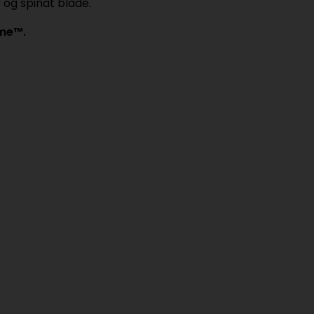
 og spinat blade.
mme™.