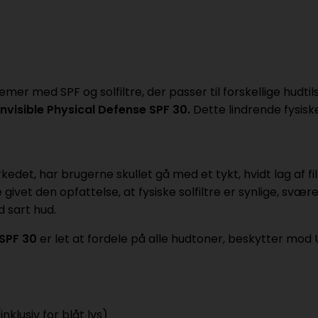
 med SPF og solfiltre, der passer til forskellige hudtils
Invisible Physical Defense SPF 30.
Dette lindrende fysiske 
rkedet, har brugerne skullet gå med et tykt, hvidt lag af 
givet den opfattelse, at fysiske solfiltre er synlige, svær
 sart hud.
 SPF 30
er let at fordele på alle hudtoner, beskytter mod
nklusiv for blåt lys)