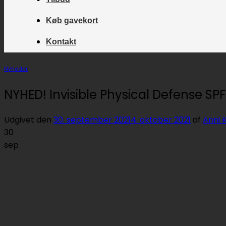
Køb gavekort
Kontakt
Nyheder
NYHED! Invisible Physical Defense SPF
Udgivet den
30. september 2021
4. oktober 2021
af
Anni 
30
sep