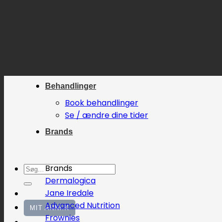
Fortsæt
til
indhold
Behandlinger
Book behandlinger
Se / ændre dine tider
Brands
Søg
Brands
efter:
Dermalogica
Jane Iredale
Advanced Nutrition
MIT ANNI.K
Frownies