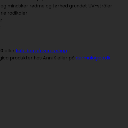
n og mindsker rødme og tørhed grundet UV-stråler
ie radikaler
er
k
30
eller
køb den på vores shop
.
ica produkter hos Anni.K eller på
dermalogica.dk
.