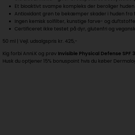
Et bioaktivt svampe kompleks der beroliger hude
Antioxidant grøn te bekæmper skader i huden fra fr
Ingen kemisk solfilter, kunstige farve- og duftstoff
Certificeret ikke testet på dyr, glutenfri og vegans
50 ml | Vejl. udsalgspris kr. 425,-
Kig forbi Anni.K og prøv
Invisible Physical Defense SPF 
Husk du optjener 15% bonuspoint hvis du køber Dermalog