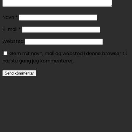
Navn
*
E-mail
*
Websted
Gem mit navn, mail og websted i denne browser til
næste gang jeg kommenterer.