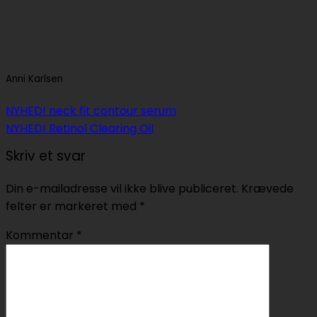
Anni Karlsen
NYHED! neck fit contour serum
NYHED! Retinol Clearing Oil
Skriv et svar
Din e-mailadresse vil ikke blive publiceret.
Krævede
felter er markeret med
*
Kommentar
*