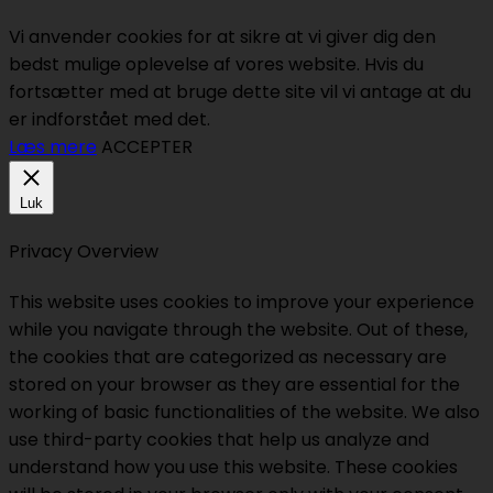
Vi anvender cookies for at sikre at vi giver dig den
bedst mulige oplevelse af vores website. Hvis du
fortsætter med at bruge dette site vil vi antage at du
er indforstået med det.
Læs mere
ACCEPTER
Luk
Privacy Overview
This website uses cookies to improve your experience
while you navigate through the website. Out of these,
the cookies that are categorized as necessary are
stored on your browser as they are essential for the
working of basic functionalities of the website. We also
use third-party cookies that help us analyze and
understand how you use this website. These cookies