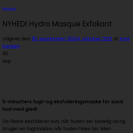
Nyheder
NYHED! Hydro Masque Exfoliant
Udgivet den
30. september 2021
4. oktober 2021
af
Anni
Karlsen
30
sep
5-minutters fugt-og eksfolieringsmaske for sund
hud med glød!
De fleste eksfolierer kun, når huden ser kedelig ud og
bruger en fugtmaske, når huden føles tør. Men