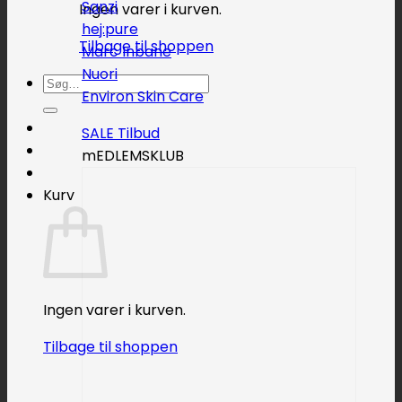
Sanzi
Ingen varer i kurven.
hej:pure
Tilbage til shoppen
Marc Inbane
Nuori
Søg
Environ Skin Care
efter:
SALE
mEDLEMSKLUB
Kurv
Ingen varer i kurven.
Tilbage til shoppen