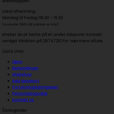
Webshoppen
fit
Exfoliant
Me
30
Lokal afhentning :
contour
SPF30
Mandag til fredag 08.30 – 15.30
serum
dry
sunscreen
(vi sender SMS når pakken er klar)
Ønsker du at hente på et andet tidspunkt kontakt
venligst klinikken på 28747210 for nærmere aftale.
Quick Links
Hjem
Behandlinger
Webshop
Køb gavekort
Forretningsbetingelser
Persondatapolitik
Kontakt os
Åbningstider