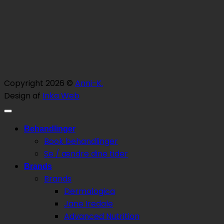
Copyright 2026 ©
Anni-K.
Design af
Inka Web
Behandlinger
Book behandlinger
Se / ændre dine tider
Brands
Brands
Dermalogica
Jane Iredale
Advanced Nutrition