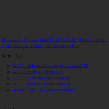
Ønsker du mere end sund hud? Gå ikke glip af nyheder
og fordele – tilmeld dig mitDermalogica.
Senest nyt:
Ingen
NYHED! Invisible Physical Defense SPF 30
Ingen
kommenta
NYHED! Retinol Clearing Oil
til
kommentarer
Ingen
NYHED! Hydro Masque Exfoliant
til
NYHED!
Ingen
kommentarer
NYHED! neck fit contour serum
NYHED!
til
Invisible
kommentarer
Ingen
Powder-Me SPF30 dry sunscreen
Retinol
til
NYHED!
Physical
kommentarer
Clearing
NYHED!
Hydro
til
Defense
Oil
neck
Masque
Powder-
SPF