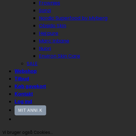
Frownies
Sanzi
Nordic Superfood by Myberg
Obsido Skin
Hej:pure
Marc Inbane
Nuori
Environ Skin Care
SALE
Webshop
Tilbud
Køb gavekort
Kontakt
Log ind
MIT ANNI.K
Vi bruger også Cookies...