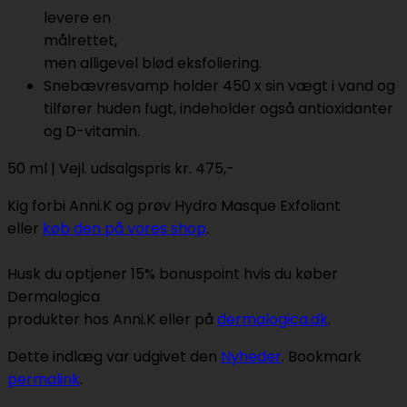
levere en
målrettet,
men alligevel blød eksfoliering.
Snebævresvamp holder 450 x sin vægt i vand og
tilfører huden fugt, indeholder også antioxidanter
og D-vitamin.
50 ml | Vejl. udsalgspris kr. 475,-
Kig forbi Anni.K og prøv Hydro Masque Exfoliant
eller
køb den på vores shop
.
Husk du optjener 15% bonuspoint hvis du køber
Dermalogica
produkter hos Anni.K eller på
dermalogica.dk
.
Dette indlæg var udgivet den
Nyheder
. Bookmark
permalink
.