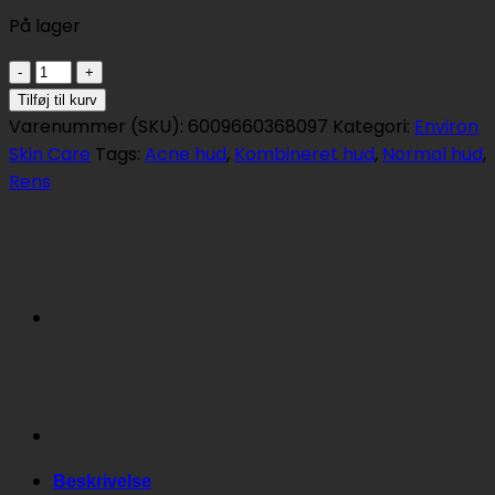
På lager
Environ
Mild
Tilføj til kurv
Cleansing
Varenummer (SKU):
6009660368097
Kategori:
Environ
Lotion
Skin Care
Tags:
Acne hud
,
Kombineret hud
,
Normal hud
,
200
Rens
ml
antal
Beskrivelse