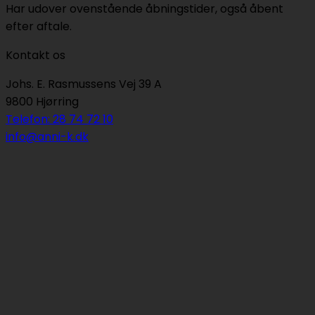
Har udover ovenstående åbningstider, også åbent
efter aftale.
Kontakt os
Johs. E. Rasmussens Vej 39 A
9800 Hjørring
Telefon: 28 74 72 10
info@anni-k.dk