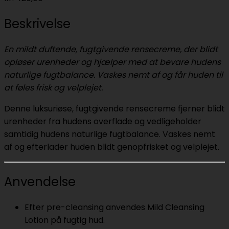
Beskrivelse
En mildt duftende, fugtgivende rensecreme, der blidt
opløser urenheder og hjælper med at bevare hudens
naturlige fugtbalance. Vaskes nemt af og får huden til
at føles frisk og velplejet.
Denne luksuriøse, fugtgivende rensecreme fjerner blidt
urenheder fra hudens overflade og vedligeholder
samtidig hudens naturlige fugtbalance. Vaskes nemt
af og efterlader huden blidt genopfrisket og velplejet.
Anvendelse
Efter pre-cleansing anvendes Mild Cleansing
Lotion på fugtig hud.