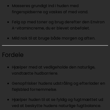
Masseres grundigt ind i huden med
fingerspidserne og vaskes af med vand.
Følg op med toner og brug derefter den Environ
A-vitamincreme, du er blevet anbefalet.
Mild nok til at bruge både morgen og aften.
Fordele
Hjælper med at vedligeholde den naturlige,
vandtætte hudbarriere.
Genopfrisker hudens udstråling og efterlader en
fløjlsblød fornemmelse.
Hjælper huden til at se fyldig og fugtmættet ud
ved at beskytte hudens naturlige fugtbalance.