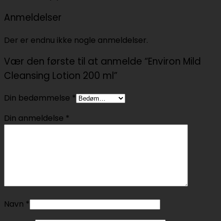
Anmeldelser
Der er endnu ikke nogle anmeldelser.
Vær den første til at anmelde “Environ Mild
Cleansing Lotion 200 ml”
Din bedømmelse
*
Din anmeldelse
*
Navn
*