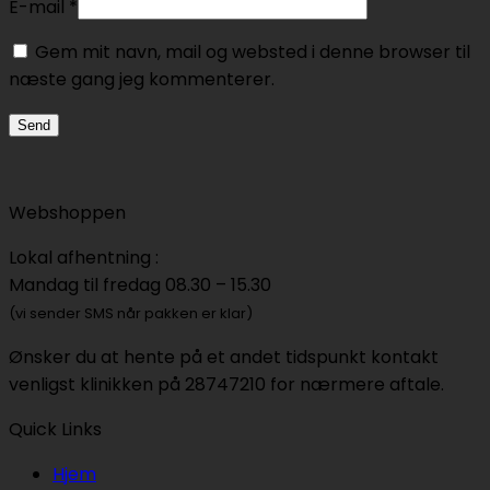
E-mail
*
Gem mit navn, mail og websted i denne browser til
næste gang jeg kommenterer.
Webshoppen
Lokal afhentning :
Mandag til fredag 08.30 – 15.30
(vi sender SMS når pakken er klar)
Ønsker du at hente på et andet tidspunkt kontakt
venligst klinikken på 28747210 for nærmere aftale.
Quick Links
Hjem