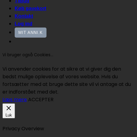
Tilbud
Køb gavekort
Kontakt
Log ind
MIT ANNI.K
Vi bruger også Cookies...
Vi anvender cookies for at sikre at vi giver dig den
bedst mulige oplevelse af vores website. Hvis du
fortsætter med at bruge dette site vil vi antage at du
er indforstået med det.
Læs mere
ACCEPTER
Luk
Privacy Overview