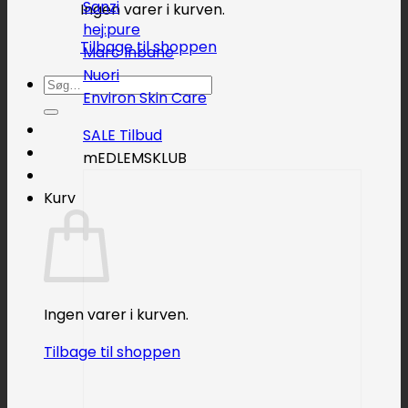
Sanzi
Ingen varer i kurven.
hej:pure
Tilbage til shoppen
Marc Inbane
Nuori
Søg
Environ Skin Care
efter:
SALE
mEDLEMSKLUB
Kurv
Ingen varer i kurven.
Tilbage til shoppen