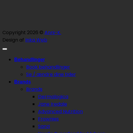
Copyright 2026 ©
Anni-K.
Design af
Inka Web
Behandlinger
Book behandlinger
Se / ændre dine tider
Brands
Brands
Dermalogica
Jane Iredale
Advanced Nutrition
Frownies
Sanzi