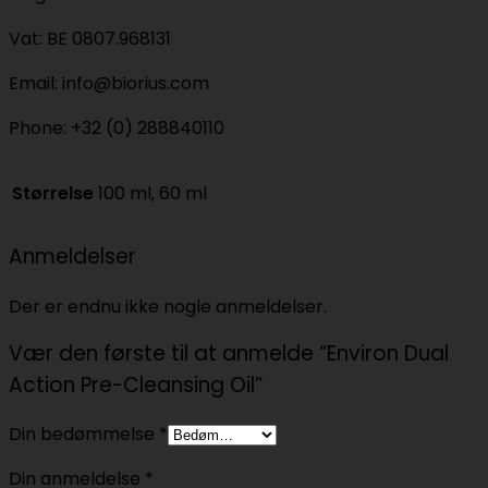
Vat: BE 0807.968131
Email: info@biorius.com
Phone: +32 (0) 288840110
Størrelse
100 ml, 60 ml
Anmeldelser
Der er endnu ikke nogle anmeldelser.
Vær den første til at anmelde “Environ Dual
Action Pre-Cleansing Oil”
Din bedømmelse
*
Din anmeldelse
*