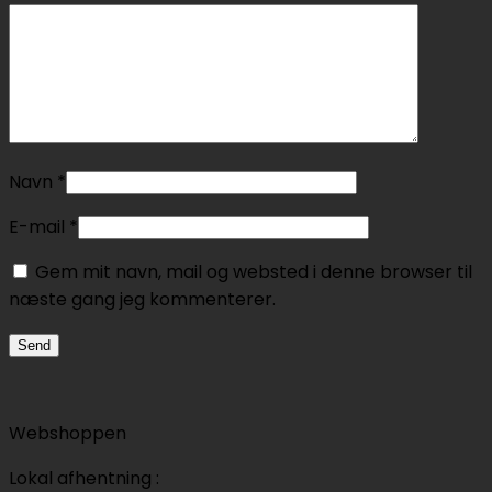
Navn
*
E-mail
*
Gem mit navn, mail og websted i denne browser til
næste gang jeg kommenterer.
Webshoppen
Lokal afhentning :