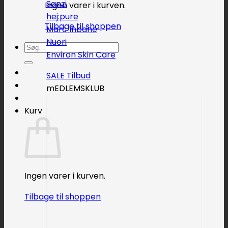
Sanzi
Ingen varer i kurven.
hej:pure
Tilbage til shoppen
Marc Inbane
Nuori
Søg
Environ Skin Care
efter:
SALE
mEDLEMSKLUB
Kurv
Ingen varer i kurven.
Tilbage til shoppen