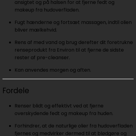
ansigtet og på halsen for at fjerne fedt og
makeup fra hudoverfladen.
Fugt hænderne og fortsæt massagen, indtil olien
bliver mælkehvid.
Rens af med vand og brug derefter dit foretrukne
renseprodukt fra Environ til at fjerne de sidste
rester af pre-cleanser.
Kan anvendes morgen og aften.
Fordele
Renser blidt og effektivt ved at fjerne
overskydende fedt og makeup fra huden.
Forhindrer, at de naturlige olier fra hudoverfladen
fjernes og medvirker dermed til at blødgøre og