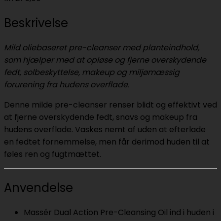
Beskrivelse
Mild oliebaseret pre-cleanser med planteindhold,
som hjælper med at opløse og fjerne overskydende
fedt, solbeskyttelse, makeup og miljømæssig
forurening fra hudens overflade.
Denne milde pre-cleanser renser blidt og effektivt ved
at fjerne overskydende fedt, snavs og makeup fra
hudens overflade. Vaskes nemt af uden at efterlade
en fedtet fornemmelse, men får derimod huden til at
føles ren og fugtmættet.
Anvendelse
Massér Dual Action Pre-Cleansing Oil ind i huden i