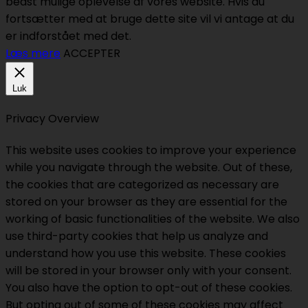
bedst mulige oplevelse af vores website. Hvis du
fortsætter med at bruge dette site vil vi antage at du
er indforstået med det.
Læs mere
ACCEPTER
Luk
Privacy Overview
This website uses cookies to improve your experience
while you navigate through the website. Out of these,
the cookies that are categorized as necessary are
stored on your browser as they are essential for the
working of basic functionalities of the website. We also
use third-party cookies that help us analyze and
understand how you use this website. These cookies
will be stored in your browser only with your consent.
You also have the option to opt-out of these cookies.
But opting out of some of these cookies may affect