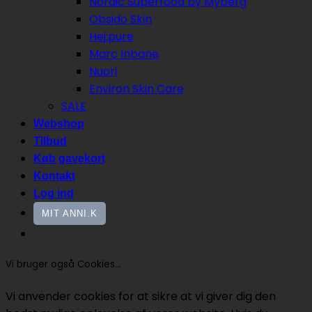
Nordic Superfood by Myberg
Obsido Skin
Hej:pure
Marc Inbane
Nuori
Environ Skin Care
SALE
Webshop
Tilbud
Køb gavekort
Kontakt
Log ind
MIT ANNI.K
Vi bruger også Cookies...
Vi anvender cookies for at sikre at vi giver dig den