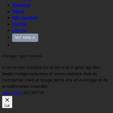
Webshop
Tilbud
Køb gavekort
Kontakt
Log ind
MIT ANNI.K
Vi bruger også Cookies...
Vi anvender cookies for at sikre at vi giver dig den
bedst mulige oplevelse af vores website. Hvis du
fortsætter med at bruge dette site vil vi antage at du
er indforstået med det.
Læs mere
ACCEPTER
Luk