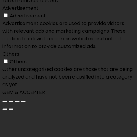
rate, traffic source, etc.
Advertisement
Advertisement
Advertisement cookies are used to provide visitors
with relevant ads and marketing campaigns. These
cookies track visitors across websites and collect
information to provide customized ads.
Others
Others
Other uncategorized cookies are those that are being
analyzed and have not been classified into a category
as yet.
GEM & ACCEPTÈR