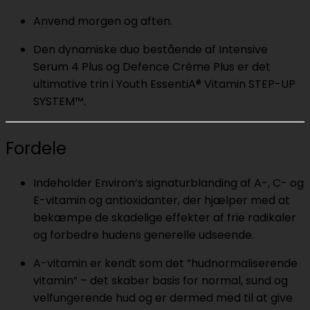
Anvend morgen og aften.
Den dynamiske duo bestående af Intensive
Serum 4 Plus og Defence Crème Plus er det
ultimative trin i Youth EssentiA® Vitamin STEP-UP
SYSTEM™.
Fordele
Indeholder Environ’s signaturblanding af A-, C- og
E-vitamin og antioxidanter, der hjælper med at
bekæmpe de skadelige effekter af frie radikaler
og forbedre hudens generelle udseende.
A-vitamin er kendt som det ”hudnormaliserende
vitamin” – det skaber basis for normal, sund og
velfungerende hud og er dermed med til at give