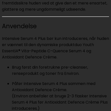
fremtidssikre huden ved at give den et mere ensartet,
glattere og mere ungdommeligt udseende.
Anvendelse
Intensive Serum 4 Plus bør kun introduceres, når huden
er vænnet til den dynamiske produktduo Youth
EssentiA® Vita-Peptide C-Quence Serum 4 og
Antioxidant Defence Crème.
Brug først din foretrukne pre-cleanser,
renseprodukt og toner fra Environ.
Påfør Intensive Serum 4 Plus sammen med
Antioxidant Defence Crème.
(Environ anbefaler at bruge 2-3 flasker Intensive
Serum 4 Plus før Antioxidant Defence Crème Plus
introduceres.)