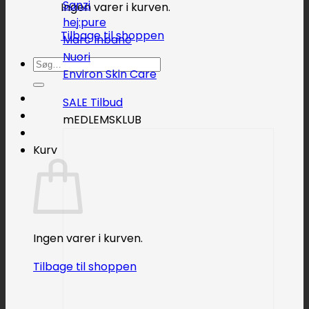
Sanzi
Ingen varer i kurven.
hej:pure
Tilbage til shoppen
Marc Inbane
Nuori
Søg
Environ Skin Care
efter:
SALE
mEDLEMSKLUB
Kurv
Ingen varer i kurven.
Tilbage til shoppen