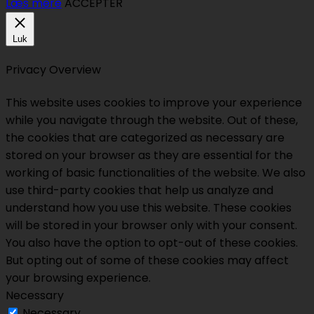
Læs mere
ACCEPTER
Luk
Privacy Overview
This website uses cookies to improve your experience
while you navigate through the website. Out of these,
the cookies that are categorized as necessary are
stored on your browser as they are essential for the
working of basic functionalities of the website. We also
use third-party cookies that help us analyze and
understand how you use this website. These cookies
will be stored in your browser only with your consent.
You also have the option to opt-out of these cookies.
But opting out of some of these cookies may affect
your browsing experience.
Necessary
Necessary