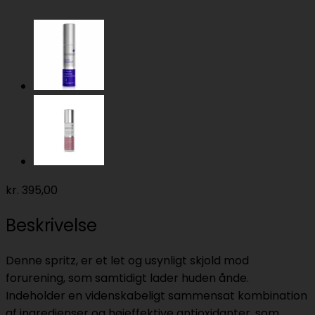
kr.
395,00
Beskrivelse
Denne spritz, er et let og usynligt skjold mod
forurening, som samtidigt lader huden ånde.
Indeholder en videnskabeligt sammensat kombination
af ingredienser og højeffektive antioxidanter, som