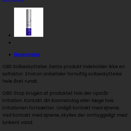
50
ML
antal
Beskrivelse
OBS Solbeskyttelse: Dette produkt indeholder ikke en
solfaktor. Environ anbefaler fornuftig solbeskyttelse
hele året rundt.
OBS: Stop brugen af produktet hvis der opstår
irritation. Kontakt din kosmetolog eller læge hvis
irritationen fortsætter. Undgå kontakt med øjnene.
Ved kontakt med øjnene, skylles der omhyggeligt med
lunkent vand.