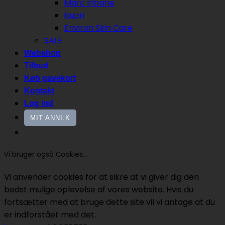
Marc Inbane
Nuori
Environ Skin Care
SALE
Webshop
Tilbud
Køb gavekort
Kontakt
Log ind
MIT ANNI.K
Vi bruger også Cookies...
Vi anvender cookies for at sikre at vi giver dig den
bedst mulige oplevelse af vores website. Hvis du
fortsætter med at bruge dette site vil vi antage at du
er indforstået med det.