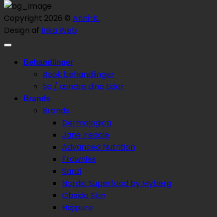
Copyright 2026 ©
Anni-K.
Design af
Inka Web
Behandlinger
Book behandlinger
Se / ændre dine tider
Brands
Brands
Dermalogica
Jane Iredale
Advanced Nutrition
Frownies
Sanzi
Nordic Superfood by Myberg
Obsido Skin
Hej:pure