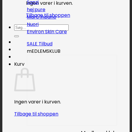
Sanzi
Ingen varer i kurven.
hej:pure
Tilbage til shoppen
Marc Inbane
Nuori
Søg
Environ Skin Care
efter:
SALE
mEDLEMSKLUB
Kurv
Ingen varer i kurven.
Tilbage til shoppen