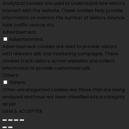
Analytical cookies are used to understand how visitors
interact with the website. These cookies help provide
information on metrics the number of visitors, bounce
rate, traffic source, etc.
Advertisement
Advertisement
Advertisement cookies are used to provide visitors
with relevant ads and marketing campaigns. These
cookies track visitors across websites and collect
information to provide customized ads.
Others
Others
Other uncategorized cookies are those that are being
analyzed and have not been classified into a category
as yet.
GEM & ACCEPTÈR