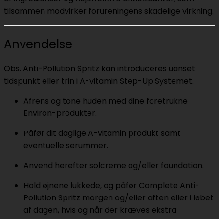
tilsammen modvirker forureningens skadelige virkning.
Anvendelse
Obs. Anti-Pollution Spritz kan introduceres uanset
tidspunkt eller trin i A-vitamin Step-Up Systemet.
Afrens og tone huden med dine foretrukne
Environ-produkter.
Påfør dit daglige A-vitamin produkt samt
eventuelle serummer.
Anvend herefter solcreme og/eller foundation.
Hold øjnene lukkede, og påfør Complete Anti-
Pollution Spritz morgen og/eller aften eller i løbet
af dagen, hvis og når der kræves ekstra