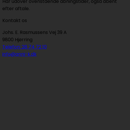
Har udover ovenstående åbningstider, også åbent
efter aftale.
Kontakt os
Johs. E. Rasmussens Vej 39 A
9800 Hjørring
Telefon: 28 74 72 10
info@anni-k.dk