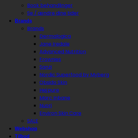
Book behandlinger
Se / ændre dine tider
Brands
Brands
Dermalogica
Jane Iredale
Advanced Nutrition
Frownies
Sanzi
Nordic Superfood by Myberg
Obsido Skin
Hej:pure
Marc Inbane
Nuori
Environ Skin Care
SALE
Webshop
Tilbud