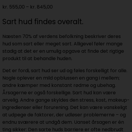
Prisinterval:
kr.
555,00
–
kr.
845,00
kr. 555,00
Sart hud findes overalt.
til
kr. 845,00
Næsten 70% af verdens befolkning beskriver deres
hud som sart eller meget sart. Alligevel føler mange
stadig at det er en umulig opgave at finde det rigtige
produkt til at behandle huden.
Det er fordi, sart hud ser ud og føles forskelligt for alle.
Nogle oplever en mild opblussen en gang i mellem;
andre kæmper med konstant rødme og ubehag.
Årsagerne er også forskellige. Sart hud kan være
arvelig. Andre gange skyldes den stress, kost, makeup-
ingredienser eller forurening. Det kan være vanskeligt
at udpege de faktorer, der udløser problemerne – og
endnu sværere at undgå dem. Uanset årsagen er én
ting sikker: Den sarte huds barriere er ofte nedbrudt