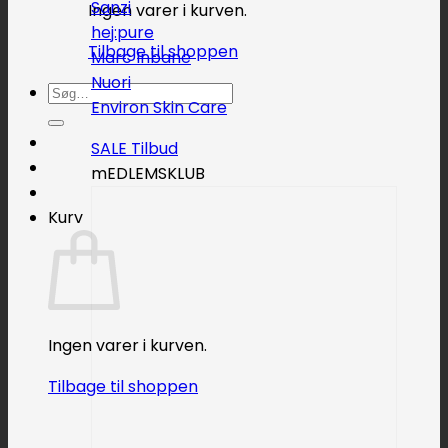
Sanzi
Ingen varer i kurven.
hej:pure
Tilbage til shoppen
Marc Inbane
Nuori
Søg
Environ Skin Care
efter:
SALE
mEDLEMSKLUB
Kurv
Ingen varer i kurven.
Tilbage til shoppen