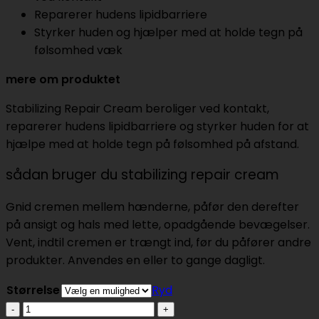
Reparerer hudens lipidbarriere
Styrker huden og hjælper med at holde tegn på
følsomhed væk
mere om produktet
Stabilizing Repair Cream beroliger ved kontakt,
reparerer hudens lipidbarriere og styrker huden for at
hjælpe med at holde tegn på følsomhed på afstand.
sådan bruger du stabilizing repair cream
Gnid cremen mellem hænderne, påfør den derefter
på ansigt og hals med lette, opadgående bevægelser.
Vent, indtil cremen er trængt ind, før du påfører andre
produkter. Anvendes en eller to gange dagligt.
Størrelse
Ryd
Stabilizing