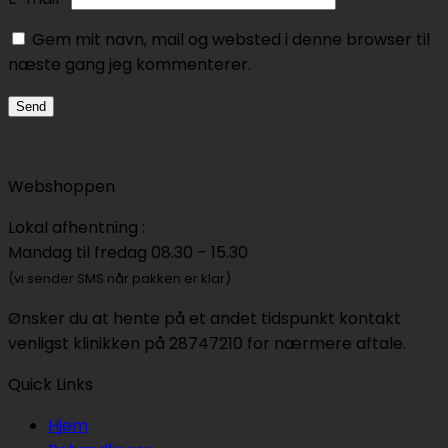
Gem mit navn, mail og websted i denne browser til
næste gang jeg kommenterer.
Webshoppen
Lokal afhentning :
Mandag til fredag 08.30 – 15.30
(vi sender SMS når pakken er klar)
Ønsker du at hente på et andet tidspunkt kontakt
venligst klinikken på 28747210 for nærmere aftale.
Quick Links
Hjem