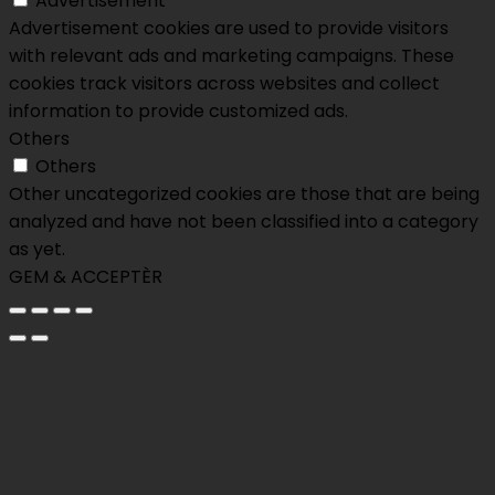
Advertisement
Advertisement cookies are used to provide visitors
with relevant ads and marketing campaigns. These
cookies track visitors across websites and collect
information to provide customized ads.
Others
Others
Other uncategorized cookies are those that are being
analyzed and have not been classified into a category
as yet.
GEM & ACCEPTÈR