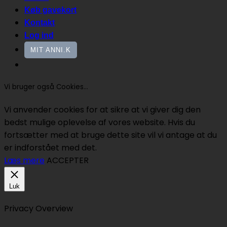
Køb gavekort
Kontakt
Log ind
MIT ANNI.K
Vi bruger også Cookies...
Vi anvender cookies for at sikre at vi giver dig den
bedst mulige oplevelse af vores website. Hvis du
fortsætter med at bruge dette site vil vi antage at du
er indforstået med det.
Læs mere
ACCEPTER
Luk
Privacy Overview