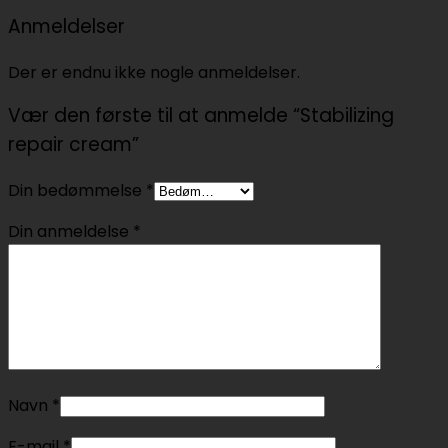
Anmeldelser
Der er endnu ikke nogle anmeldelser.
Vær den første til at anmelde “Stabilizing
repair cream”
Din bedømmelse
*
Din anmeldelse
*
Navn
*
E-mail
*