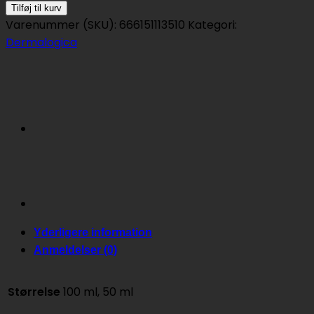
repair
Tilføj til kurv
cream
Varenummer (SKU):
666151113510
Kategori:
antal
Dermalogica
Yderligere information
Anmeldelser (0)
Størrelse
100 ml, 50 ml