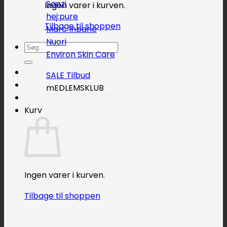
Sanzi
Ingen varer i kurven.
hej:pure
Tilbage til shoppen
Marc Inbane
Nuori
Søg
Environ Skin Care
efter:
SALE
mEDLEMSKLUB
Kurv
Ingen varer i kurven.
Tilbage til shoppen