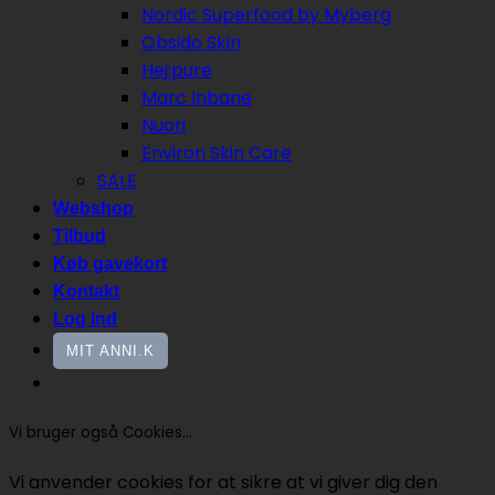
Nordic Superfood by Myberg
Obsido Skin
Hej:pure
Marc Inbane
Nuori
Environ Skin Care
SALE
Webshop
Tilbud
Køb gavekort
Kontakt
Log ind
MIT ANNI.K
Vi bruger også Cookies...
Vi anvender cookies for at sikre at vi giver dig den