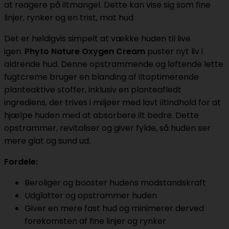
at reagere på iltmangel. Dette kan vise sig som fine
linjer, rynker og en trist, mat hud.
Det er heldigvis simpelt at vække huden til live
igen.
Phyto Nature Oxygen Cream
puster nyt liv i
aldrende hud. Denne opstrammende og løftende lette
fugtcreme bruger en blanding af iltoptimerende
planteaktive stoffer, inklusiv en planteafledt
ingrediens, der trives i miljøer med lavt iltindhold for at
hjælpe huden med at absorbere ilt bedre. Dette
opstrammer, revitaliser og giver fylde, så huden ser
mere glat og sund ud.
Fordele:
Beroliger og booster hudens modstandskraft
Udglatter og opstrammer huden
Giver en mere fast hud og minimerer derved
forekomsten af fine linjer og rynker