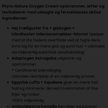
Phyto Nature Oxygen Cream opstrammer, løfter og
revitaliserer med udsøgte og førsteklasses aktive
ingredienser:
Høj træliguster frø + glykogen +
håndhøstet tallerkensmækker-blomst
hjælper
med at ilte hudens overflade ved at fugte dens
øvre lag for en mere glat og sund hud. + Udvindes
via miljøvenlig subkritisk vandteknologi
Adaptogen Astragalus
udglatter og
opstrammer.
+ Certificeret bæredygtig.
Udvindes ved hjælp af en miljøvenlig proces.
Egyptisk Luffa + Squalane
giver en mere fast
hud og minimerer derved forekomsten af fine
linjer og rynker.
+100% miljøvenlig.
Antioxidantrig Kamelia
beroliger og booster