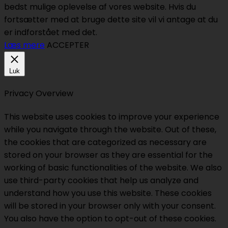
bedst mulige oplevelse af vores website. Hvis du
fortsætter med at bruge dette site vil vi antage at du
er indforstået med det.
Læs mere
ACCEPTER
Luk
Privacy Overview
This website uses cookies to improve your experience
while you navigate through the website. Out of these,
the cookies that are categorized as necessary are
stored on your browser as they are essential for the
working of basic functionalities of the website. We also
use third-party cookies that help us analyze and
understand how you use this website. These cookies
will be stored in your browser only with your consent.
You also have the option to opt-out of these cookies.