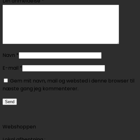
Din anmeldelse
*
Navn
*
E-mail
*
Gem mit navn, mail og websted i denne browser til
næste gang jeg kommenterer.
Webshoppen
Lokal afhentning :