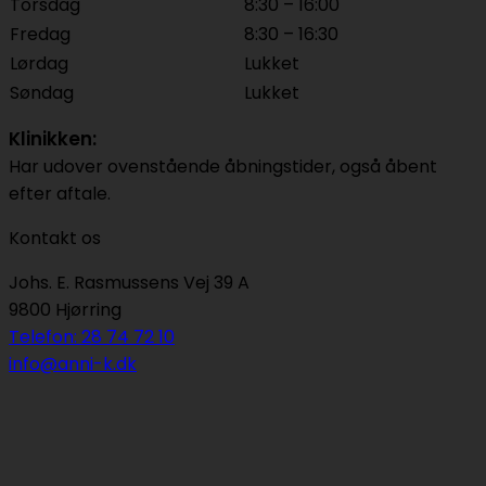
Torsdag
8:30 – 16:00
Fredag
8:30 – 16:30
Lørdag
Lukket
Søndag
Lukket
Klinikken:
Har udover ovenstående åbningstider, også åbent
efter aftale.
Kontakt os
Johs. E. Rasmussens Vej 39 A
9800 Hjørring
Telefon: 28 74 72 10
info@anni-k.dk