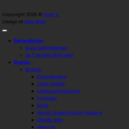
Copyright 2026 ©
Anni-K.
Design af
Inka Web
Behandlinger
Book behandlinger
Se / ændre dine tider
Brands
Brands
Dermalogica
Jane Iredale
Advanced Nutrition
Frownies
Sanzi
Nordic Superfood by Myberg
Obsido Skin
Hej:pure