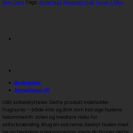
CLARIFIER
Skin Care
Tags:
Acne hud
,
Rosacea hud
,
Toner / Mist
100
ML.
antal
Beskrivelse
Anmeldelser (0)
OBS solbeskyttelse: Dette produkt indeholder
frugtsyrer – både AHA og BHA som kan øge hudens
følsomhed ift. solen og medføre risiko for
solforbrænding. Brug en solcreme, beskyt huden med
tøj og begræns soleksponering, mens du bruger dette