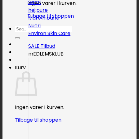
Sanzi
Ingen varer i kurven.
hej:pure
Tilbage til shoppen
Marc Inbane
Nuori
Søg
Environ Skin Care
efter:
SALE
mEDLEMSKLUB
Kurv
Ingen varer i kurven.
Tilbage til shoppen