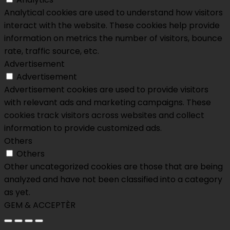
Analytical cookies are used to understand how visitors
interact with the website. These cookies help provide
information on metrics the number of visitors, bounce
rate, traffic source, etc.
Advertisement
Advertisement
Advertisement cookies are used to provide visitors
with relevant ads and marketing campaigns. These
cookies track visitors across websites and collect
information to provide customized ads.
Others
Others
Other uncategorized cookies are those that are being
analyzed and have not been classified into a category
as yet.
GEM & ACCEPTÈR