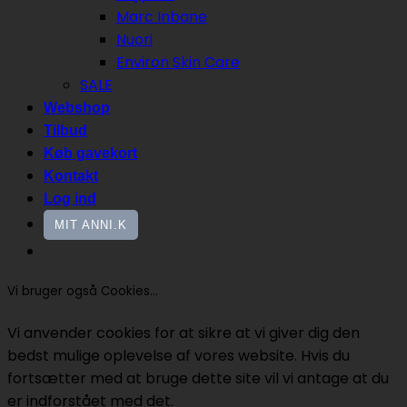
Marc Inbane
Nuori
Environ Skin Care
SALE
Webshop
Tilbud
Køb gavekort
Kontakt
Log ind
MIT ANNI.K
Vi bruger også Cookies...
Vi anvender cookies for at sikre at vi giver dig den
bedst mulige oplevelse af vores website. Hvis du
fortsætter med at bruge dette site vil vi antage at du
er indforstået med det.