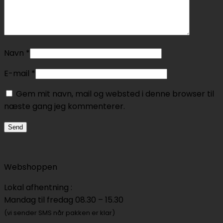
Navn
*
E-mail
*
Gem mit navn, mail og websted i denne browser til
næste gang jeg kommenterer.
Webshoppen
Lokal afhentning :
Mandag til fredag 08.30 – 15.30
(vi sender SMS når pakken er klar)