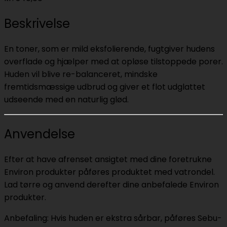
Beskrivelse
En toner, som er mild eksfolierende, fugtgiver hudens
overflade og hjælper med at opløse tilstoppede porer.
Huden vil blive re-balanceret, mindske
fremtidsmæssige udbrud og giver et flot udglattet
udseende med en naturlig glød.
Anvendelse
Efter at have afrenset ansigtet med dine foretrukne
Environ produkter påføres produktet med vatrondel.
Lad tørre og anvend derefter dine anbefalede Environ
produkter.
Anbefaling: Hvis huden er ekstra sårbar, påføres Sebu-