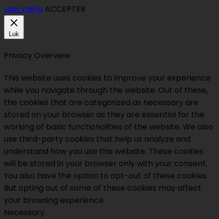
Læs mere
ACCEPTER
Luk
Privacy Overview
This website uses cookies to improve your experience
while you navigate through the website. Out of these,
the cookies that are categorized as necessary are
stored on your browser as they are essential for the
working of basic functionalities of the website. We also
use third-party cookies that help us analyze and
understand how you use this website. These cookies
will be stored in your browser only with your consent.
You also have the option to opt-out of these cookies.
But opting out of some of these cookies may affect
your browsing experience.
Necessary