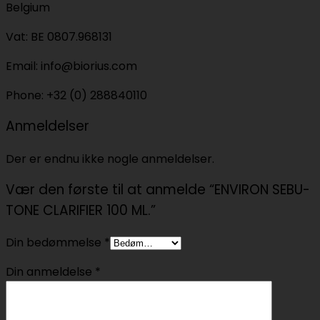
Belgium
Vat: BE 0807.968131
Email: info@biorius.com
Phone: +32 (0) 288840110
Anmeldelser
Der er endnu ikke nogle anmeldelser.
Vær den første til at anmelde “ENVIRON SEBU-
TONE CLARIFIER 100 ML.”
Din bedømmelse
*
Din anmeldelse
*