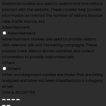
Analytical cookies are used to understand how visitors
interact with the website. These cookies help provide
information on metrics the number of visitors, bounce
rate, traffic source, etc.
Advertisement
Advertisement
Advertisement cookies are used to provide visitors
with relevant ads and marketing campaigns. These
cookies track visitors across websites and collect
information to provide customized ads.
Others
Others
Other uncategorized cookies are those that are being
analyzed and have not been classified into a category
as yet.
GEM & ACCEPTÈR