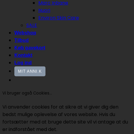
Marc Inbane
Nuori
Environ Skin Care
SALE
Webshop
Tilbud
Køb gavekort
Kontakt
Log ind
MIT ANNI.K
Vi bruger også Cookies...
Vi anvender cookies for at sikre at vi giver dig den
bedst mulige oplevelse af vores website. Hvis du
fortsætter med at bruge dette site vil vi antage at du
er indforstået med det.