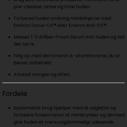
pre-cleanse, rense og tone huden.
Forbered huden omkring mimiklinjerne med
Environ Focus-CIT® eller Environ Roll-CIT®.
Masser 1-3 dråber Frown Serum ind i huden og lad
det tørre.
Følg op med den Environ A-vitamincreme, du er
blevet anbefalet.
Anvend morgen og aften.
Fordele
Systematisk brug hjælper med at udglatte og
forbedre forekomsten af mimikrynker og dermed
give huden et mere ungdommeligt udseende.