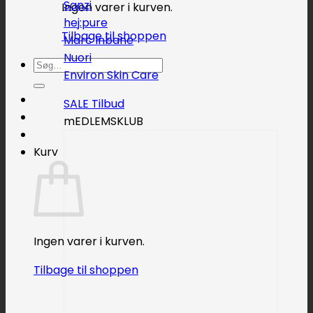
Sanzi
Ingen varer i kurven.
hej:pure
Tilbage til shoppen
Marc Inbane
Nuori
Søg
Environ Skin Care
efter:
SALE
mEDLEMSKLUB
Kurv
Ingen varer i kurven.
Tilbage til shoppen