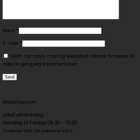
Navn
*
E-mail
*
Gem mit navn, mail og websted i denne browser til
næste gang jeg kommenterer.
Webshoppen
Lokal afhentning :
Mandag til fredag 08.30 – 15.30
(vi sender SMS når pakken er klar)