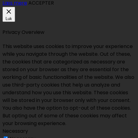
Læs mere
ACCEPTER
Luk
Privacy Overview
This website uses cookies to improve your experience
while you navigate through the website. Out of these,
the cookies that are categorized as necessary are
stored on your browser as they are essential for the
working of basic functionalities of the website. We also
use third-party cookies that help us analyze and
understand how you use this website. These cookies
will be stored in your browser only with your consent.
You also have the option to opt-out of these cookies.
But opting out of some of these cookies may affect
your browsing experience.
Necessary