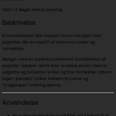
Obs 1-2 dages ekstra levering
Beskrivelse
Et koncentreret ikke-invasivt serum beriget med
peptider, der er med til at reducere rynker og
mimiklinjer.
Beriget med en superkoncentreret kombination af
peptider hjælper dette ikke-invasive serum med at
udglatte og forbedre rynker og fine mimiklinjer såsom
fuger i panden, rynker mellem brynene og
”kragetæer” omkring øjnene.
Anvendelse
Brug dine foretrukne produkter fra Environ til at