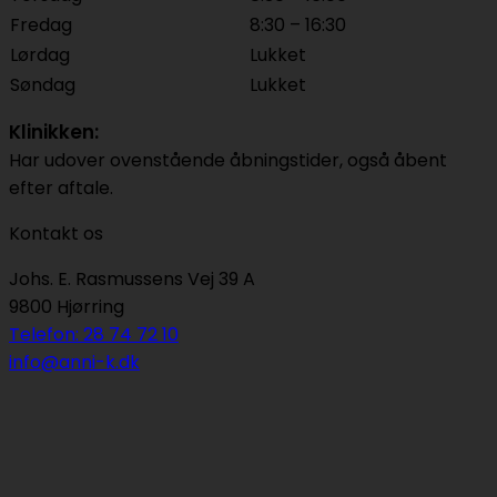
Fredag
8:30 – 16:30
Lørdag
Lukket
Søndag
Lukket
Klinikken:
Har udover ovenstående åbningstider, også åbent
efter aftale.
Kontakt os
Johs. E. Rasmussens Vej 39 A
9800 Hjørring
Telefon: 28 74 72 10
info@anni-k.dk