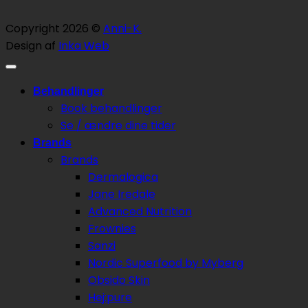
Copyright 2026 ©
Anni-K.
Design af
Inka Web
Behandlinger
Book behandlinger
Se / ændre dine tider
Brands
Brands
Dermalogica
Jane Iredale
Advanced Nutrition
Frownies
Sanzi
Nordic Superfood by Myberg
Obsido Skin
Hej:pure