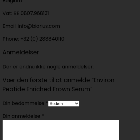
Belgium
Vat: BE 0807.968131
Email: info@biorius.com
Phone: +32 (0) 288840110
Anmeldelser
Der er endnu ikke nogle anmeldelser.
Vær den første til at anmelde “Environ
Peptide Enriched Frown Serum”
Din bedømmelse
*
Din anmeldelse
*