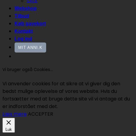
SALE
Webshop
Tilbud
Køb gavekort
Kontakt
Log ind
MIT ANNI.K
Vi bruger også Cookies...
Vi anvender cookies for at sikre at vi giver dig den
bedst mulige oplevelse af vores website. Hvis du
fortsætter med at bruge dette site vil vi antage at du
er indforstået med det.
Læs mere
ACCEPTER
Luk