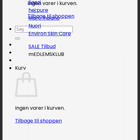
Sanzi
Ingen varer i kurven.
hej:pure
Tilbage til shoppen
Marc Inbane
Nuori
Søg
Environ Skin Care
efter:
SALE
mEDLEMSKLUB
Kurv
Ingen varer i kurven.
Tilbage til shoppen