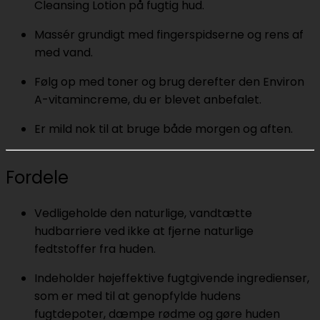
Cleansing Lotion på fugtig hud.
Massér grundigt med fingerspidserne og rens af
med vand.
Følg op med toner og brug derefter den Environ
A-vitamincreme, du er blevet anbefalet.
Er mild nok til at bruge både morgen og aften.
Fordele
Vedligeholde den naturlige, vandtætte
hudbarriere ved ikke at fjerne naturlige
fedtstoffer fra huden.
Indeholder højeffektive fugtgivende ingredienser,
som er med til at genopfylde hudens
fugtdepoter, dæmpe rødme og gøre huden