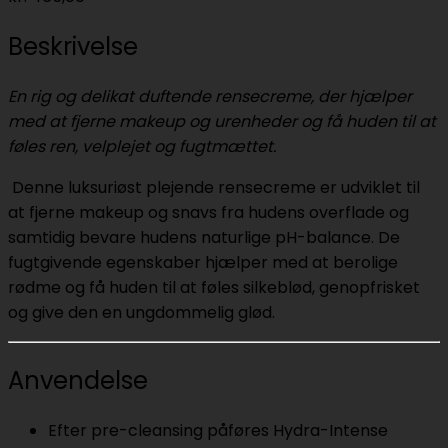
Beskrivelse
En rig og delikat duftende rensecreme, der hjælper
med at fjerne makeup og urenheder og få huden til at
føles ren, velplejet og fugtmættet.
Denne luksuriøst plejende rensecreme er udviklet til
at fjerne makeup og snavs fra hudens overflade og
samtidig bevare hudens naturlige pH-balance. De
fugtgivende egenskaber hjælper med at berolige
rødme og få huden til at føles silkeblød, genopfrisket
og give den en ungdommelig glød.
Anvendelse
Efter pre-cleansing påføres Hydra-Intense