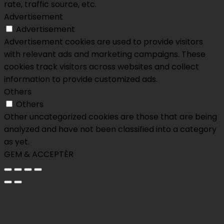
rate, traffic source, etc.
Advertisement
Advertisement
Advertisement cookies are used to provide visitors
with relevant ads and marketing campaigns. These
cookies track visitors across websites and collect
information to provide customized ads.
Others
Others
Other uncategorized cookies are those that are being
analyzed and have not been classified into a category
as yet.
GEM & ACCEPTÈR