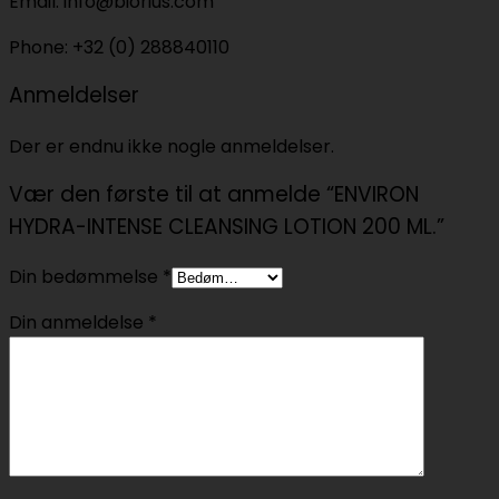
Email: info@biorius.com
Phone: +32 (0) 288840110
Anmeldelser
Der er endnu ikke nogle anmeldelser.
Vær den første til at anmelde “ENVIRON
HYDRA-INTENSE CLEANSING LOTION 200 ML.”
Din bedømmelse
*
Din anmeldelse
*