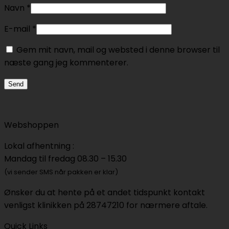
Navn
*
E-mail
*
Gem mit navn, mail og websted i denne browser til
næste gang jeg kommenterer.
Webshoppen
Lokal afhentning :
Mandag til fredag 08.30 – 15.30
(vi sender SMS når pakken er klar)
Ønsker du at hente på et andet tidspunkt kontakt
venligst klinikken på 28747210 for nærmere aftale.
Quick Links