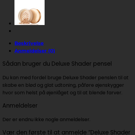
Beskrivelse
Anmeldelser (0)
Sådan bruger du Deluxe Shader pensel
Du kan med fordel bruge Deluxe Shader penslen til at
skabe en blød og glat udtoning, påføre øjenskygger
hvor som helst på øjenlåget og til at blende farver.
Anmeldelser
Der er endnu ikke nogle anmeldelser.
Vær den første til at anmelde “Deluxe Shader