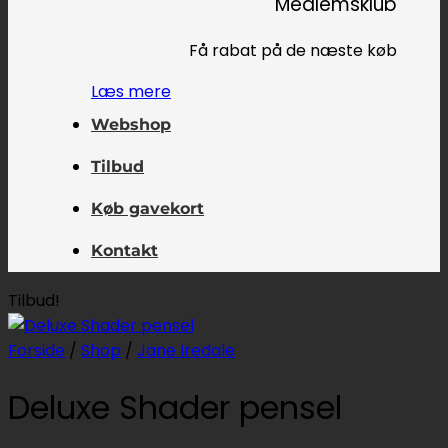
Medlemsklub
Få rabat på de næste køb
Læs mere
Webshop
Tilbud
Køb gavekort
Kontakt
Tilbud!
Forside
/
Shop
/
Jane Iredale
Deluxe Shader pensel