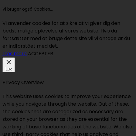
Vi bruger også Cookies...
Vi anvender cookies for at sikre at vi giver dig den
bedst mulige oplevelse af vores website. Hvis du
fortsætter med at bruge dette site vil vi antage at du
er indforstået med det.
Læs mere
ACCEPTER
Luk
Privacy Overview
This website uses cookies to improve your experience
while you navigate through the website. Out of these,
the cookies that are categorized as necessary are
stored on your browser as they are essential for the
working of basic functionalities of the website. We also
use third-party cookies that help us analyze and