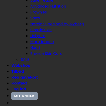
Jane Iredale
Advanced Nutrition
Frownies
Sanzi
Nordic Superfood by Myberg
Obsido Skin
Hej:pure
Marc Inbane
Nuori
Environ Skin Care
SALE
Webshop
Tilbud
Køb gavekort
Kontakt
Log ind
MIT ANNI.K