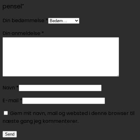
pensel”
Din bedømmelse
*
Din anmeldelse
*
Navn
*
E-mail
*
Gem mit navn, mail og websted i denne browser til
næste gang jeg kommenterer.