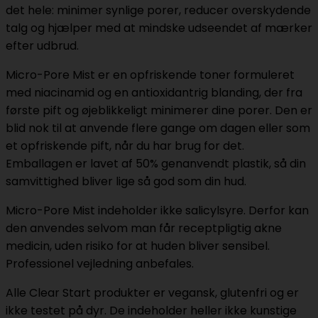
det hele: minimer synlige porer, reducer overskydende
talg og hjælper med at mindske udseendet af mærker
efter udbrud.
Micro-Pore Mist er en opfriskende toner formuleret
med niacinamid og en antioxidantrig blanding, der fra
første pift og øjeblikkeligt minimerer dine porer. Den er
blid nok til at anvende flere gange om dagen eller som
et opfriskende pift, når du har brug for det.
Emballagen er lavet af 50% genanvendt plastik, så din
samvittighed bliver lige så god som din hud.
Micro-Pore Mist indeholder ikke salicylsyre. Derfor kan
den anvendes selvom man får receptpligtig akne
medicin, uden risiko for at huden bliver sensibel.
Professionel vejledning anbefales.
Alle Clear Start produkter er vegansk, glutenfri og er
ikke testet på dyr. De indeholder heller ikke kunstige