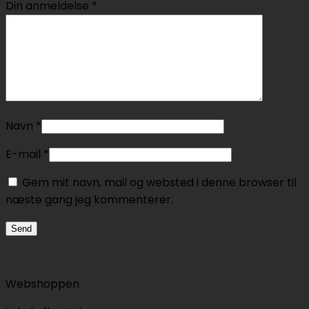
Din anmeldelse
*
Navn
*
E-mail
*
Gem mit navn, mail og websted i denne browser til
næste gang jeg kommenterer.
Webshoppen