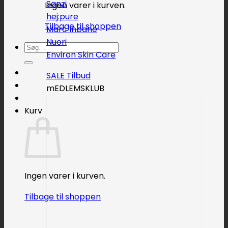
Sanzi
Ingen varer i kurven.
hej:pure
Tilbage til shoppen
Marc Inbane
Nuori
Søg
Environ Skin Care
efter:
SALE
mEDLEMSKLUB
Kurv
Ingen varer i kurven.
Tilbage til shoppen