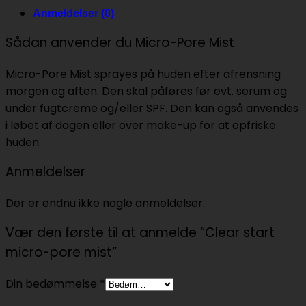
Anmeldelser (0)
Sådan anvender du Micro-Pore Mist
Micro-Pore Mist sprayes på huden efter afrensning
morgen og aften. Den skal påføres før evt. serum og
under fugtcreme og/eller SPF. Den kan også anvendes
i løbet af dagen eller over make-up for at opfriske
huden.
Anmeldelser
Der er endnu ikke nogle anmeldelser.
Vær den første til at anmelde “Clear start
micro-pore mist”
Din bedømmelse
*