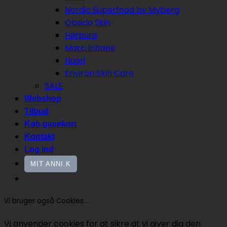
Nordic Superfood by Myberg
Obsido Skin
Hej:pure
Marc Inbane
Nuori
Environ Skin Care
SALE
Webshop
Tilbud
Køb gavekort
Kontakt
Log ind
MIT ANNI.K
Vi bruger også Cookies...
Vi anvender cookies for at sikre at vi giver dig den