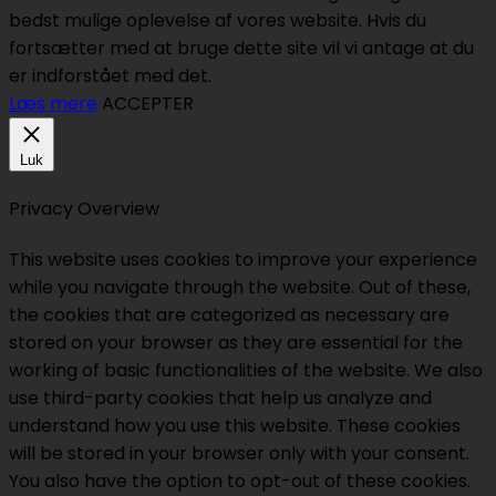
bedst mulige oplevelse af vores website. Hvis du
fortsætter med at bruge dette site vil vi antage at du
er indforstået med det.
Læs mere
ACCEPTER
Luk
Privacy Overview
This website uses cookies to improve your experience
while you navigate through the website. Out of these,
the cookies that are categorized as necessary are
stored on your browser as they are essential for the
working of basic functionalities of the website. We also
use third-party cookies that help us analyze and
understand how you use this website. These cookies
will be stored in your browser only with your consent.
You also have the option to opt-out of these cookies.