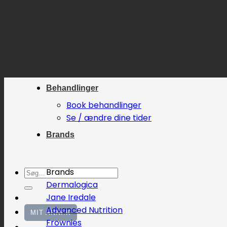
Fortsæt
til
indhold
Behandlinger
Book behandlinger
Se / ændre dine tider
Brands
Søg
Brands
efter:
Dermalogica
Jane Iredale
Advanced Nutrition
MIT ANNI.K
Frownies