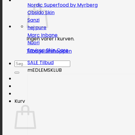
Nordic Superfood by Myrberg
Obsido Skin
Sanzi
hej:pure
Marc Inbane
Ingen varer i kurven.
Nuori
Environ Skin Care
Tilbage til shoppen
SALE
Søg
mEDLEMSKLUB
efter:
Kurv