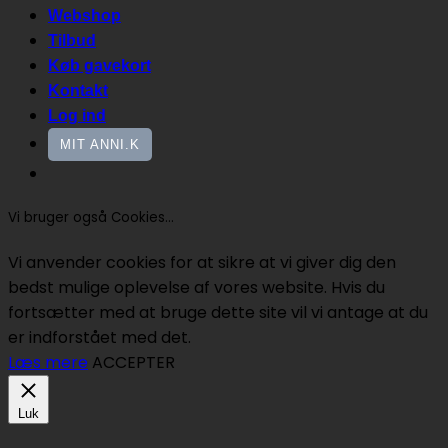
Webshop
Tilbud
Køb gavekort
Kontakt
Log ind
MIT ANNI.K
Vi bruger også Cookies...
Vi anvender cookies for at sikre at vi giver dig den
bedst mulige oplevelse af vores website. Hvis du
fortsætter med at bruge dette site vil vi antage at du
er indforstået med det.
Læs mere
ACCEPTER
Luk