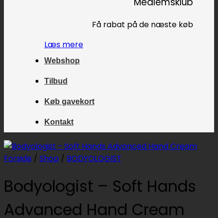
Medlemsklub
Få rabat på de næste køb
Læs mere
Webshop
Tilbud
Køb gavekort
Kontakt
Forside
/
Shop
/
BODYOLOGIST
Bodyologist – Soft Hands
Advanced Hand Cream