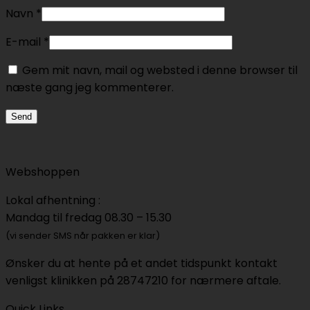
Navn
*
E-mail
*
Gem mit navn, mail og websted i denne browser til
næste gang jeg kommenterer.
Webshoppen
Lokal afhentning :
Mandag til fredag 08.30 – 15.30
(vi sender SMS når pakken er klar)
Ønsker du at hente på et andet tidspunkt kontakt
venligst klinikken på 28747210 for nærmere aftale.
Quick Links