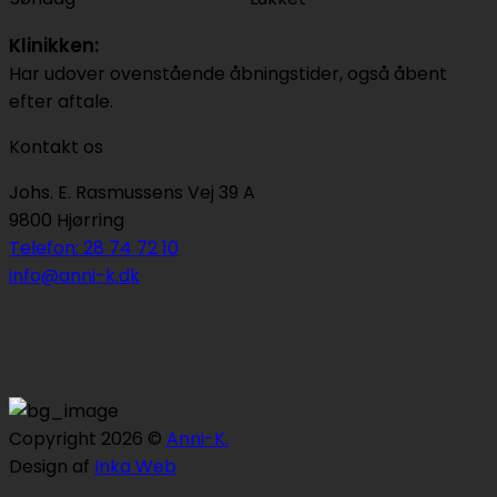
Klinikken:
Har udover ovenstående åbningstider, også åbent
efter aftale.
Kontakt os
Johs. E. Rasmussens Vej 39 A
9800 Hjørring
Telefon: 28 74 72 10
info@anni-k.dk
Copyright 2026 ©
Anni-K.
Design af
Inka Web