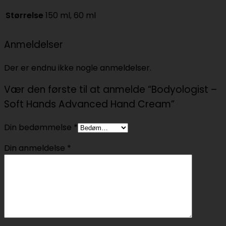
Størrelse
150 ml, 60 ml
Anmeldelser
Der er endnu ikke nogle anmeldelser.
Vær den første til at anmelde “Bodyologist –
Soft Hands Advanced Hand Cream”
Din bedømmelse
*
Din anmeldelse
*