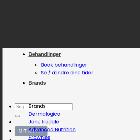
Fortsæt
til
indhold
Behandlinger
Book behandlinger
Se / ændre dine tider
Brands
Søg
Brands
efter:
Dermalogica
Jane Iredale
Advanced Nutrition
MIT ANNI.K
Frownies