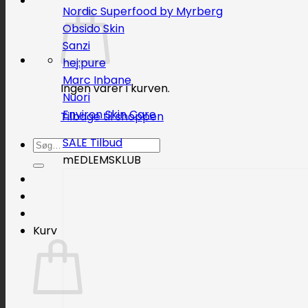
Nordic Superfood by Myrberg
Obsido Skin
Sanzi
hej:pure
Marc Inbane
Ingen varer i kurven.
Nuori
Environ Skin Care
Tilbage til shoppen
SALE
Søg
mEDLEMSKLUB
efter:
Kurv