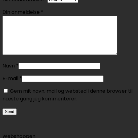
Din anmeldelse
*
Navn
*
E-mail
*
Gem mit navn, mail og websted i denne browser til
næste gang jeg kommenterer.
Webshoppen