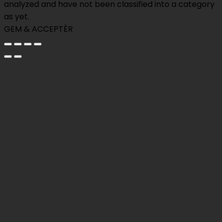
analyzed and have not been classified into a category
as yet.
GEM & ACCEPTÈR