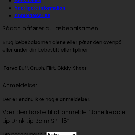
Beskrivelse
Yderligere information
Anmeldelser (0)
Sådan påfører du læbebalsamen
Brug læbebalsamen alene eller påfør den ovenpå
eller under din læbestift eller lipliner
Farve
Buff, Crush, Flirt, Giddy, Sheer
Anmeldelser
Der er endnu ikke nogle anmeldelser.
Vær den første til at anmelde “Jane Iredale
Lip Drink Lip Balm SPF 15”
Din bedømmelse
*