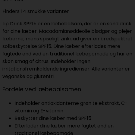
Finders i 4 smukke varianter
Lip Drink SPF15 er en læbebalsam, der er en sand drink
for dine læber. Macadamianøddeolie blødgør og plejer
læberne, mens spiseligt zinkoxid giver en bredspektret
solbeskyttelse SPF15. Dine læber efterlades mere
fugtede end ved en traditionel læbepomade og har en
skøn smag af citrus. Indeholder ingen
irritationsfremkaldende ingredienser. Alle varianter er
veganske og glutenfri.
Fordele ved læbebalsamen
Indeholder antioxidanterne grøn te ekstrakt, C-
vitamin og E-vitamin
Beskytter dine læber med SPF15
Efterlader dine læber mere fugtet end en
traditionel læbepomade