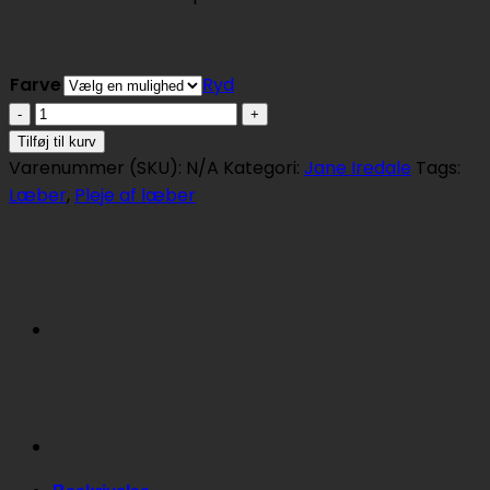
Farve
Ryd
Jane
Iredale
Tilføj til kurv
Lip
Varenummer (SKU):
N/A
Kategori:
Jane Iredale
Tags:
Drink
Læber
,
Pleje af læber
Lip
Balm
SPF
15
antal