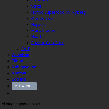
Frownies
Sanzi
Nordic Superfood by Myberg
Obsido Skin
Hej:pure
Marc Inbane
Nuori
Environ Skin Care
SALE
Webshop
Tilbud
Køb gavekort
Kontakt
Log ind
MIT ANNI.K
Vi bruger også Cookies...