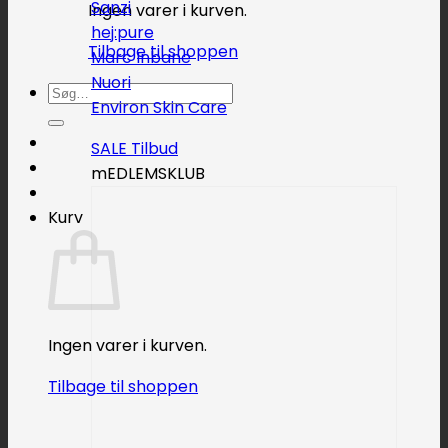
Sanzi
Ingen varer i kurven.
hej:pure
Tilbage til shoppen
Marc Inbane
Nuori
Søg
Environ Skin Care
efter:
SALE
mEDLEMSKLUB
Kurv
Ingen varer i kurven.
Tilbage til shoppen