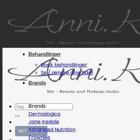
Fortsæt
til
indhold
Behandlinger
Book behandlinger
Se / ændre dine tider
Brands
Søg
Brands
efter:
Dermalogica
Jane Iredale
Advanced Nutrition
MIT ANNI.K
Frownies