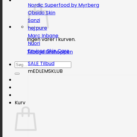
Nordic Superfood by Myrberg
Obsido Skin
Sanzi
hej:pure
Marc Inbane
Ingen varer i kurven.
Nuori
Environ Skin Care
Tilbage til shoppen
SALE
Søg
mEDLEMSKLUB
efter:
Kurv