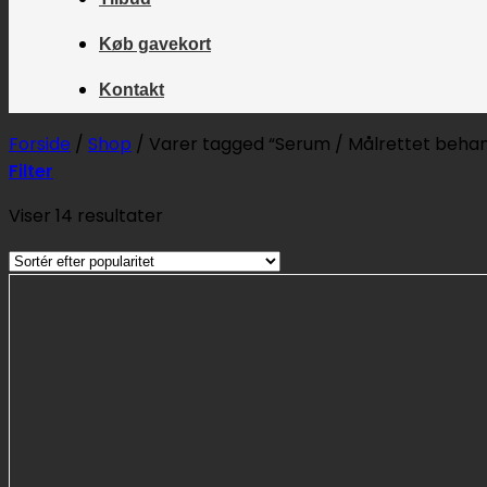
Køb gavekort
Kontakt
Forside
/
Shop
/
Varer tagged “Serum / Målrettet behan
Filter
Sorteret
Viser 14 resultater
efter
popularitet