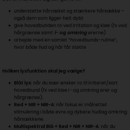
understøtte hårvækst og stærkere hårsække –
også dem som ligger helt dybt
give hovedbunden ro ved irritation og kløe (fx ved
hårgrænse samt
i
–
og
omkring
ørerne)
arbejde med en samlet “hovedbunds-rutine”,
hvor både hud og hår får støtte
Hvilken lysfunktion skal jeg vælge?
Blåt lys
: når du især ønsker ro til irriteret/sart
hovedbund (fx ved kløe i -og omkring ører og
hårgrænse).
Rød + NIR + NIR-A
: når fokus er målrettet
stimulering i både øvre og dybere hudlag omkring
hårsækkene.
Multispektral Blå + Rød + NIR + NIR-A
: når du