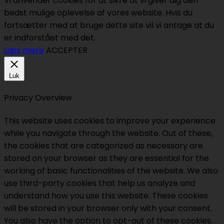
Vi anvender cookies for at sikre at vi giver dig den
bedst mulige oplevelse af vores website. Hvis du
fortsætter med at bruge dette site vil vi antage at du
er indforstået med det.
Læs mere
ACCEPTER
Luk
Privacy Overview
This website uses cookies to improve your experience
while you navigate through the website. Out of these,
the cookies that are categorized as necessary are
stored on your browser as they are essential for the
working of basic functionalities of the website. We also
use third-party cookies that help us analyze and
understand how you use this website. These cookies
will be stored in your browser only with your consent.
You also have the option to opt-out of these cookies.