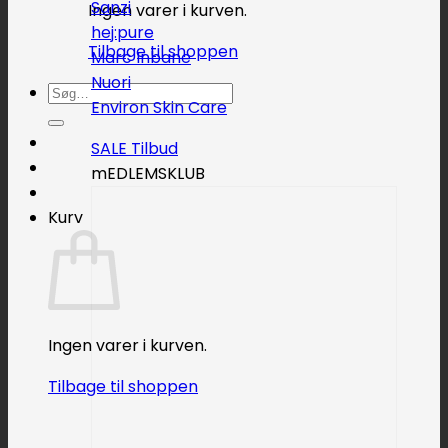
Sanzi
Ingen varer i kurven.
hej:pure
Tilbage til shoppen
Marc Inbane
Nuori
Søg
Environ Skin Care
efter:
SALE
mEDLEMSKLUB
Kurv
Ingen varer i kurven.
Tilbage til shoppen