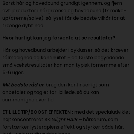
Børst hår og hovedbund grundigt igennem, og fjern
evt. produkter i hårgrænse og hovedbund (fx make-
up/creme/salve), så lyset får de bedste vilkår for at
trænge dybt ned.
Hvor hurtigt kan jeg forvente at se resultater?
Hår og hovedbund arbejder i cyklusser, så det kræver
tålmodighed og kontinuitet – de første begyndende
små vækstresultater kan man typisk fornemme efter
5-6 uger.
Mit bedste råd er
: brug den kontinuerligt som
anbefalet og tag et før-billede, så du kan
sammenligne over tid
ET LILLE TIP/BOOST EFFEKTEN :
med det specialudviklet
højtkoncentreret SKIN
light HAIR –
hårserum, som
forstærker lysterapiens effekt og styrker både hår,