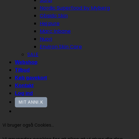
Sanzi
Nordic Superfood by Myberg
Obsido Skin
Hej:pure
Marc Inbane
Nuori
Environ Skin Care
SALE
Webshop
Tilbud
Køb gavekort
Kontakt
Log ind
MIT ANNI.K
Vi bruger også Cookies...