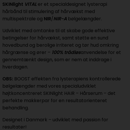
SKINlight
VITAL
er et specialdesignet lysterapi
hårbånd til stimulering af hårvækst med
multispektrale og
NIR
/
NIR-A
bølgelængder.
Udviklet med omtanke til at skabe gode effektive
betingelser for hårvækst, samt støtte en sund
hovedbund og berolige irriteret og tør hud omkring
hårgrænse og ører –
100% trådløs
anvendelse for et
gennemtænkt design, som er nem at inddrage i
hverdagen.
OBS:
BOOST effekten fra lysterapiens kontrollerede
bølgelængder med vores specialudviklet
højtkoncentreret SKINlight HAIR – Hårserum – det
perfekte makkerpar for en resultatorienteret
behandling.
Designet i Danmark – udviklet med passion for
resultater!