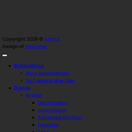
Copyright 2026 ©
Anni-K.
Design af
Inka Web
Behandlinger
Book behandlinger
Se / ændre dine tider
Brands
Brands
Dermalogica
Jane Iredale
Advanced Nutrition
Frownies