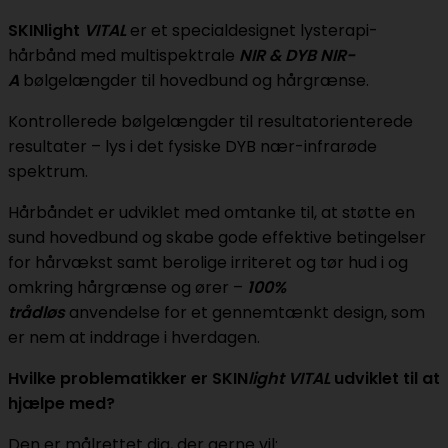
SKINlight
VITAL
er et specialdesignet lysterapi-
hårbånd med multispektrale
NIR & DYB NIR-
A
bølgelængder til hovedbund og hårgrænse.
Kontrollerede bølgelængder til resultatorienterede
resultater – lys i det fysiske DYB nær-infrarøde
spektrum.
Hårbåndet er udviklet med omtanke til, at støtte en
sund hovedbund og skabe gode effektive betingelser
for hårvækst samt berolige irriteret og tør hud i og
omkring hårgrænse og ører –
100%
trådløs
anvendelse for et gennemtænkt design, som
er nem at inddrage i hverdagen.
Hvilke problematikker er SKIN
light
VITAL
udviklet til at
hjælpe med?
Den er målrettet dig, der gerne vil: