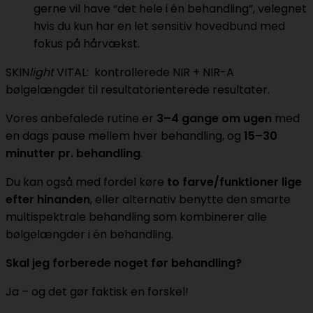
gerne vil have “det hele i én behandling”, velegnet
hvis du kun har en let sensitiv hovedbund med
fokus på hårvækst.
SKIN
light
VITAL: kontrollerede NIR + NIR-A
bølgelængder til resultatorienterede resultater.
Vores anbefalede rutine er
3–4 gange om ugen
med
en dags pause mellem hver behandling, og
15–30
minutter pr. behandling
.
Du kan også med fordel køre
to farve/funktioner lige
efter hinanden
, eller alternativ benytte den smarte
multispektrale behandling som kombinerer alle
bølgelængder i én behandling.
Skal jeg forberede noget før behandling?
Ja – og det gør faktisk en forskel!