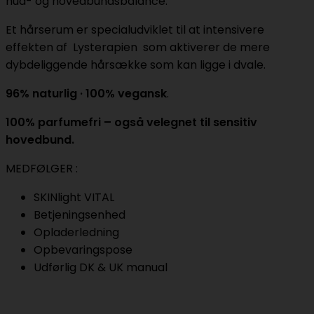
hud- og hovedbundsbalance.
Et hårserum er specialudviklet til at intensivere
effekten af Lysterapien som aktiverer de mere
dybdeliggende hårsække som kan ligge i dvale.
96% naturlig · 100% vegansk
.
100% parfumefri – også velegnet til sensitiv
hovedbund.
MEDFØLGER :
SKINlight VITAL
Betjeningsenhed
Opladerledning
Opbevaringspose
Udførlig DK & UK manual