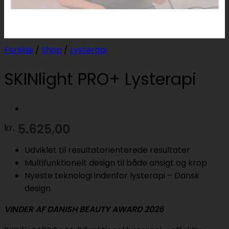
Forside
/
Shop
/
Lysterapi
SKINlight PRO+ Lysterapi
5.625,00
kr.
Udviklet til resultatorienterede resultater
Multifunktionelt design til både ansigt og krop
Nyeste teknologi indenfor lysterapi – Dansk
design
VINDER AF DANISH BEAUTY AWARD 2026