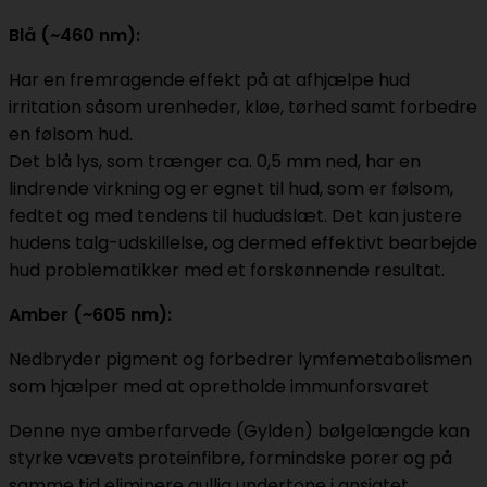
Blå (~460 nm):
Har en fremragende effekt på at afhjælpe hud
irritation såsom urenheder, kløe, tørhed samt forbedre
en følsom hud.
Det blå lys, som trænger ca. 0,5 mm ned, har en
lindrende virkning og er egnet til hud, som er følsom,
fedtet og med tendens til hududslæt. Det kan justere
hudens talg-udskillelse, og dermed effektivt bearbejde
hud problematikker med et forskønnende resultat.
Amber (~605 nm):
Nedbryder pigment og forbedrer lymfemetabolismen
som hjælper med at opretholde immunforsvaret
Denne nye amberfarvede (Gylden) bølgelængde kan
styrke vævets proteinfibre, formindske porer og på
samme tid eliminere gullig undertone i ansigtet.