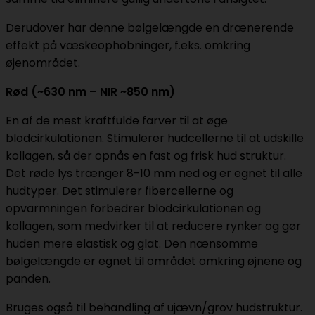
Derudover har denne bølgelængde en drænerende
effekt på væskeophobninger, f.eks. omkring
øjenområdet.
Rød (~630 nm – NIR ~850 nm)
En af de mest kraftfulde farver til at øge
blodcirkulationen. Stimulerer hudcellerne til at udskille
kollagen, så der opnås en fast og frisk hud struktur.
Det røde lys trænger 8-10 mm ned og er egnet til alle
hudtyper. Det stimulerer fibercellerne og
opvarmningen forbedrer blodcirkulationen og
kollagen, som medvirker til at reducere rynker og gør
huden mere elastisk og glat. Den nænsomme
bølgelængde er egnet til området omkring øjnene og
panden.
Bruges også til behandling af ujævn/grov hudstruktur.