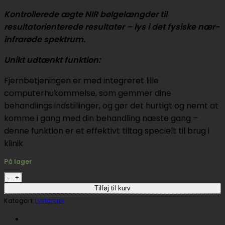
Kontrollerede ægte NIR bølgelængder til
resultatorienterede resultater – lys i det fysiske nær-
infrarøde spektrum.
Unikt udtænkt funktion:
Fjernbetjeningen er med integreret lille
computerhukommelse, som gemmer dine
behandlings indstillinger, og gør det hurtigt og nemt at
komme i gang med din behandling næste gang –
denne funktion er et effektivt tiltag specielt til brug i
klinik
På lager
SKINlight PRO+ Lysterapi antal
Tilføj til kurv
Kategori:
Lysterapi