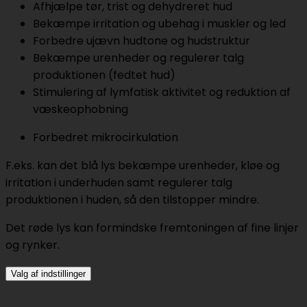
Afhjælpe tør, trist og dehydreret hud
Bekæmpe irritation og ubehag i muskler og led
Forbedre ujævn hudtone og hudstruktur
Bekæmpe urenheder og regulerer talg
produktionen (fedtet hud)
Stimulering af lymfatisk aktivitet og reduktion af
væskeophobning
Forbedret mikrocirkulation
F.eks. kan det blå lys bekæmpe urenheder, kløe og
irritation i underhuden samt regulerer talg
produktionen i huden, så den tilstopper mindre.
Det røde lys kan formindske fremtoningen af fine linjer
og rynker.
Valg af indstillinger