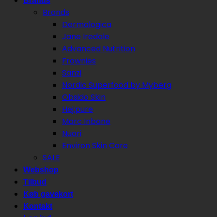
Brands
Brands
Dermalogica
Jane Iredale
Advanced Nutrition
Frownies
Sanzi
Nordic Superfood by Myberg
Obsido Skin
Hej:pure
Marc Inbane
Nuori
Environ Skin Care
SALE
Webshop
Tilbud
Køb gavekort
Kontakt