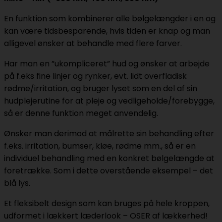
En funktion som kombinerer alle bølgelængder i en og
kan være tidsbesparende, hvis tiden er knap og man
alligevel ønsker at behandle med flere farver.
Har man en ”ukompliceret” hud og ønsker at arbejde
på f.eks fine linjer og rynker, evt. lidt overfladisk
rødme/irritation, og bruger lyset som en del af sin
hudplejerutine for at pleje og vedligeholde/forebygge,
så er denne funktion meget anvendelig.
Ønsker man derimod at målrette sin behandling efter
f.eks. irritation, bumser, kløe, rødme mm., så er en
individuel behandling med en konkret bølgelængde at
foretrække. Som i dette overstående eksempel – det
blå lys.
Et fleksibelt design som kan bruges på hele kroppen,
udformet i lækkert læderlook – OSER af lækkerhed!