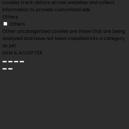
cookies track visitors across websites and collect
information to provide customized ads.
Others
Others
Other uncategorized cookies are those that are being
analyzed and have not been classified into a category
as yet.
GEM & ACCEPTÈR