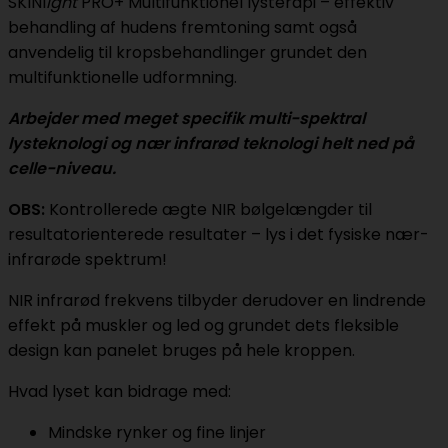
SKINl
ight
PRO+ Multifunktionel lysterapi – effektiv
behandling af hudens fremtoning samt også
anvendelig til kropsbehandlinger grundet den
multifunktionelle udformning.
Arbejder med meget specifik multi-spektral
lysteknologi og nær infrarød teknologi helt ned på
celle-niveau.
OBS:
Kontrollerede ægte NIR bølgelængder til
resultatorienterede resultater – lys i det fysiske nær-
infrarøde spektrum!
NIR infrarød frekvens tilbyder derudover en lindrende
effekt på muskler og led og grundet dets fleksible
design kan panelet bruges på hele kroppen.
Hvad lyset kan bidrage med:
Mindske rynker og fine linjer