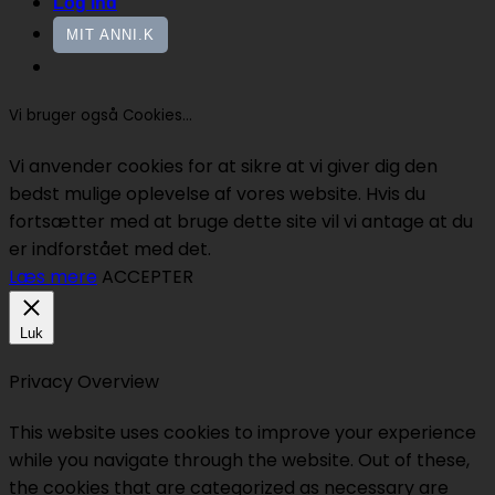
Log ind
MIT ANNI.K
Vi bruger også Cookies...
Vi anvender cookies for at sikre at vi giver dig den
bedst mulige oplevelse af vores website. Hvis du
fortsætter med at bruge dette site vil vi antage at du
er indforstået med det.
Læs mere
ACCEPTER
Luk
Privacy Overview
This website uses cookies to improve your experience
while you navigate through the website. Out of these,
the cookies that are categorized as necessary are