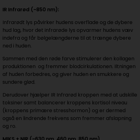
IR Infrarød (~850 nm):
Infrarødt lys påvirker hudens overflade og de dybere
hud lag, hvor det infrarøde lys opvarmer hudens væv
indefra og får bølgelængderne til at trænge dybere
ned i huden.
Sammen med den røde farve stimulerer den kollagen
produktionen og fremmer blodcirkulationen. Iltningen
af huden forbedres, og giver huden en smukkere og
sundere glød.
Derudover hjælper IR Infrarød kroppen med at udskille
toksiner samt balancerer kroppens kortisol niveau
(kroppens primære stresshormon) og er dermed
også en lindrende frekvens som fremmer afslapning
og ro.
MIKS + NIR (~630 nm, 460 nm, 850 nm)