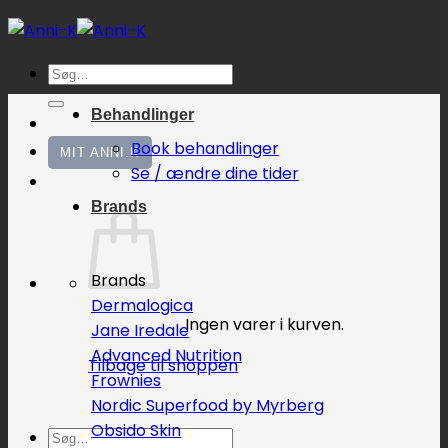
Fortsæt
til
indhold
Søg
efter:
Behandlinger
Book behandlinger
MIT ANNI.K
Se / ændre dine tider
Brands
Brands
Dermalogica
Ingen varer i kurven.
Jane Iredale
Advanced Nutrition
Tilbage til shoppen
Frownies
Nordic Superfood by Myrberg
Obsido Skin
Søg