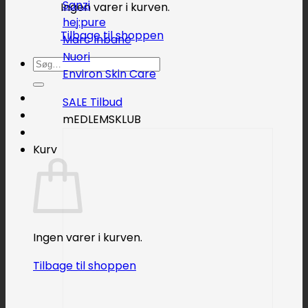
Sanzi
Ingen varer i kurven.
hej:pure
Tilbage til shoppen
Marc Inbane
Nuori
Søg
Environ Skin Care
efter:
SALE
mEDLEMSKLUB
Kurv
Ingen varer i kurven.
Tilbage til shoppen