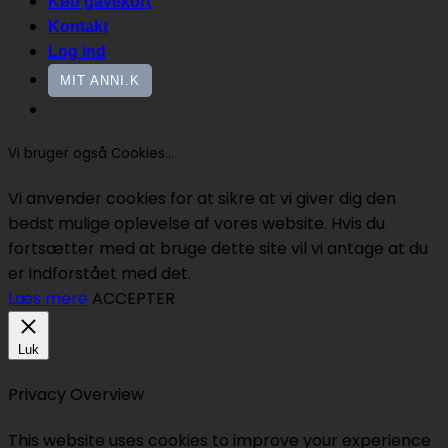
Køb gavekort
Kontakt
Log ind
MIT ANNI.K
Vi bruger også Cookies...
Vi anvender cookies for at sikre at vi giver dig den
bedst mulige oplevelse af vores website. Hvis du
fortsætter med at bruge dette site vil vi antage at du
er indforstået med det.
Læs mere
ACCEPTER
Luk
Privacy Overview
This website uses cookies to improve your experience