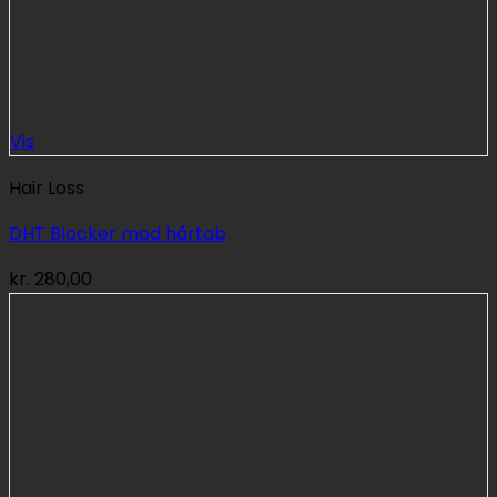
Vis
Hair Loss
DHT Blocker mod hårtab
kr.
280,00