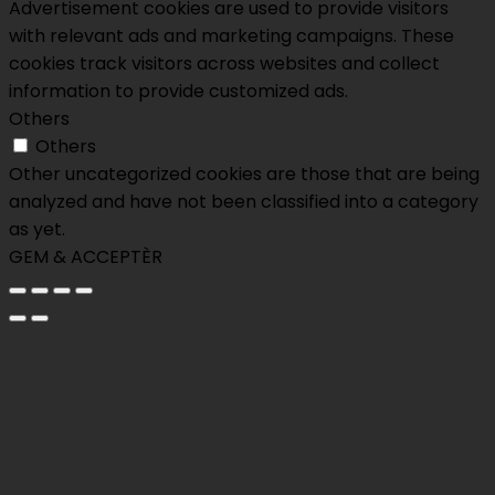
Advertisement cookies are used to provide visitors
with relevant ads and marketing campaigns. These
cookies track visitors across websites and collect
information to provide customized ads.
Others
Others
Other uncategorized cookies are those that are being
analyzed and have not been classified into a category
as yet.
GEM & ACCEPTÈR