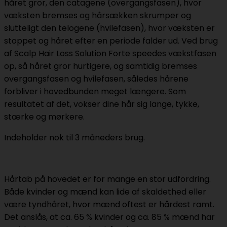
håret gror, den catagene (overgangsfasen), hvor
væksten bremses og hårsækken skrumper og
slutteligt den telogene (hvilefasen), hvor væksten er
stoppet og håret efter en periode falder ud. Ved brug
af Scalp Hair Loss Solution Forte speedes vækstfasen
op, så håret gror hurtigere, og samtidig bremses
overgangsfasen og hvilefasen, således hårene
forbliver i hovedbunden meget længere. Som
resultatet af det, vokser dine hår sig lange, tykke,
stærke og mørkere.
Indeholder nok til 3 måneders brug.
Hårtab på hovedet er for mange en stor udfordring.
Både kvinder og mænd kan lide af skaldethed eller
være tyndhåret, hvor mænd oftest er hårdest ramt.
Det anslås, at ca. 65 % kvinder og ca. 85 % mænd har