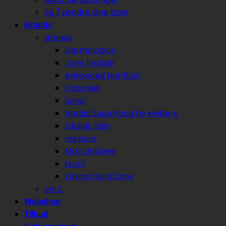
Se / ændre dine tider
Brands
Brands
Dermalogica
Jane Iredale
Advanced Nutrition
Frownies
Sanzi
Nordic Superfood by Myberg
Obsido Skin
Hej:pure
Marc Inbane
Nuori
Environ Skin Care
SALE
Webshop
Tilbud