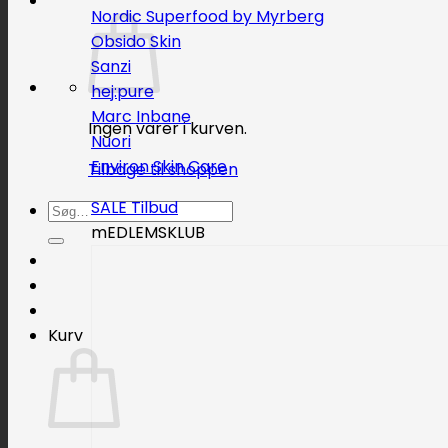
Nordic Superfood by Myrberg
Obsido Skin
Sanzi
hej:pure
Marc Inbane
Ingen varer i kurven.
Nuori
Environ Skin Care
Tilbage til shoppen
SALE
Søg
mEDLEMSKLUB
efter:
Kurv