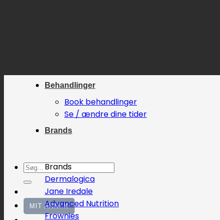
Fortsæt
til
indhold
Behandlinger
Book behandlinger
Se / ændre dine tider
Brands
Søg
Brands
efter:
Dermalogica
Jane Iredale
Advanced Nutrition
MIT ANNI.K
Frownies