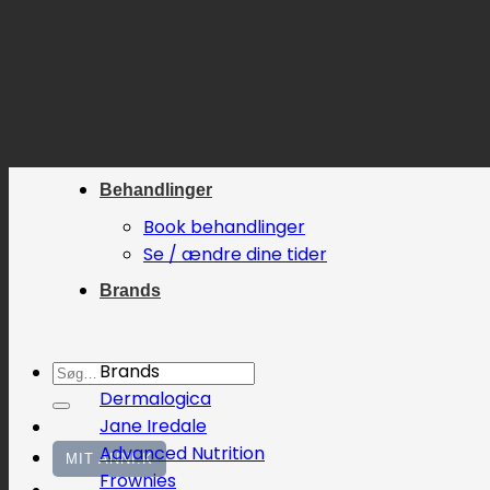
Fortsæt
til
indhold
Behandlinger
Book behandlinger
Se / ændre dine tider
Brands
Søg
Brands
efter:
Dermalogica
Jane Iredale
Advanced Nutrition
MIT ANNI.K
Frownies