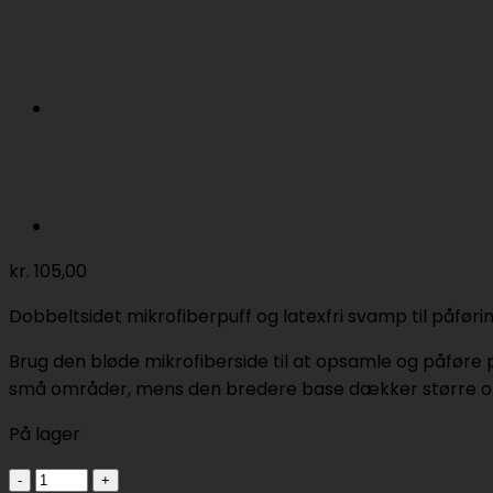
kr.
105,00
Dobbeltsidet mikrofiberpuff og latexfri svamp til påfø
Brug den bløde mikrofiberside til at opsamle og påføre 
små områder, mens den bredere base dækker større 
På lager
Perfect