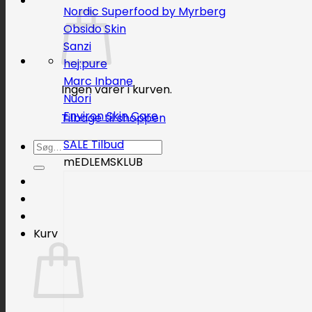
Nordic Superfood by Myrberg
Obsido Skin
Sanzi
hej:pure
Marc Inbane
Ingen varer i kurven.
Nuori
Environ Skin Care
Tilbage til shoppen
SALE
Søg
mEDLEMSKLUB
efter:
Kurv