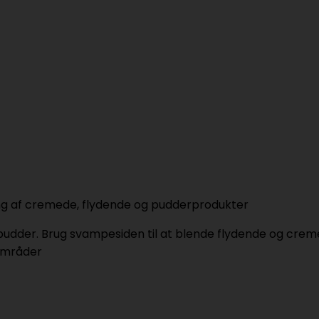
ring af cremede, flydende og pudderprodukter
pudder. Brug svampesiden til at blende flydende og cremed
områder