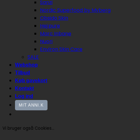
Sanzi
Nordic Superfood by Myberg
Obsido Skin
Hej:pure
Marc Inbane
Nuori
Environ Skin Care
SALE
Webshop
Tilbud
Køb gavekort
Kontakt
Log ind
MIT ANNI.K
Vi bruger også Cookies...