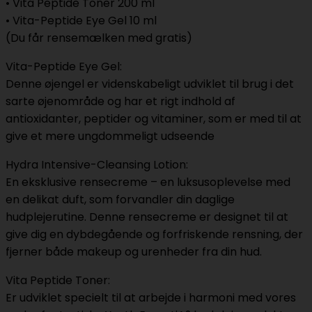
• Vita Peptide Toner 200 ml
• Vita-Peptide Eye Gel 10 ml
(Du får rensemælken med gratis)
Vita-Peptide Eye Gel:
Denne øjengel er videnskabeligt udviklet til brug i det
sarte øjenområde og har et rigt indhold af
antioxidanter, peptider og vitaminer, som er med til at
give et mere ungdommeligt udseende
Hydra Intensive-Cleansing Lotion:
En eksklusive rensecreme – en luksusoplevelse med
en delikat duft, som forvandler din daglige
hudplejerutine. Denne rensecreme er designet til at
give dig en dybdegående og forfriskende rensning, der
fjerner både makeup og urenheder fra din hud.
Vita Peptide Toner:
Er udviklet specielt til at arbejde i harmoni med vores