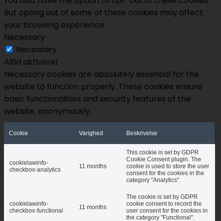
You also have the option to opt-out of these cookies.
But opting out of some of these cookies may affect
your browsing experience.
Necessary
Necessary
Altid aktiveret
Necessary cookies are absolutely essential for the
website to function properly. These cookies ensure
basic functionalities and security features of the
website, anonymously.
Cookie
Varighed
Beskrivelse
This cookie is set by GDPR
Cookie Consent plugin. The
cookielawinfo-
11 months
cookie is used to store the user
checkbox-analytics
consent for the cookies in the
category "Analytics".
The cookie is set by GDPR
cookielawinfo-
cookie consent to record the
11 months
checkbox-functional
user consent for the cookies in
the category "Functional".