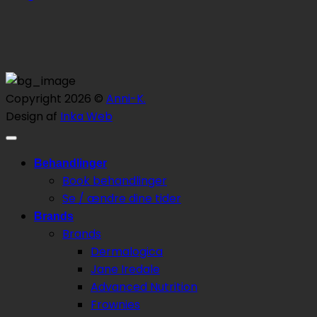
Copyright 2026 ©
Anni-K.
Design af
Inka Web
Behandlinger
Book behandlinger
Se / ændre dine tider
Brands
Brands
Dermalogica
Jane Iredale
Advanced Nutrition
Frownies