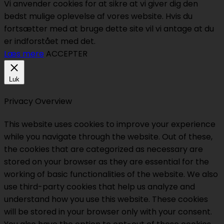
Vi anvender cookies for at sikre at vi giver dig den
bedst mulige oplevelse af vores website. Hvis du
fortsætter med at bruge dette site vil vi antage at du
er indforstået med det.
Læs mere
ACCEPTER
Luk
Privacy Overview
This website uses cookies to improve your experience
while you navigate through the website. Out of these,
the cookies that are categorized as necessary are
stored on your browser as they are essential for the
working of basic functionalities of the website. We also
use third-party cookies that help us analyze and
understand how you use this website. These cookies
will be stored in your browser only with your consent.