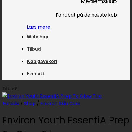
Medlemsklub
Få rabat på de næste køb
Læs mere
Webshop
Tilbud
Køb gavekort
Kontakt
Tilbud!
Forside
/
Shop
/
Environ Skin Care
Environ Youth EssentiA Prep