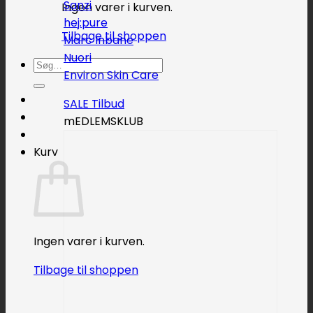
Sanzi
Ingen varer i kurven.
hej:pure
Tilbage til shoppen
Marc Inbane
Nuori
Søg
Environ Skin Care
efter:
SALE
mEDLEMSKLUB
Kurv
Ingen varer i kurven.
Tilbage til shoppen