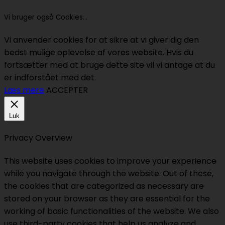
Vi bruger også Cookies...
Vi anvender cookies for at sikre at vi giver dig den
bedst mulige oplevelse af vores website. Hvis du
fortsætter med at bruge dette site vil vi antage at du
er indforstået med det.
Læs mere
ACCEPTER
Luk
Privacy Overview
This website uses cookies to improve your experience
while you navigate through the website. Out of these,
the cookies that are categorized as necessary are
stored on your browser as they are essential for the
working of basic functionalities of the website. We also
use third-party cookies that help us analyze and