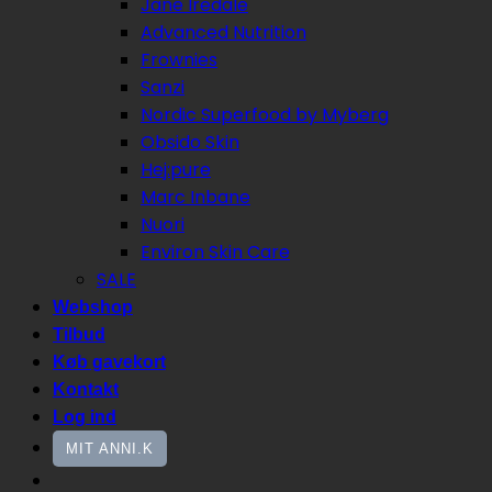
Jane Iredale
Advanced Nutrition
Frownies
Sanzi
Nordic Superfood by Myberg
Obsido Skin
Hej:pure
Marc Inbane
Nuori
Environ Skin Care
SALE
Webshop
Tilbud
Køb gavekort
Kontakt
Log ind
MIT ANNI.K