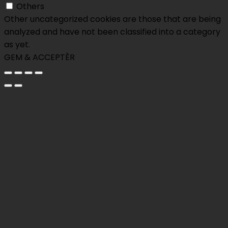
Others
Other uncategorized cookies are those that are being
analyzed and have not been classified into a category
as yet.
GEM & ACCEPTÈR