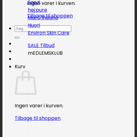
Sanzi
Ingen varer i kurven.
hej:pure
Tilbage til shoppen
Marc Inbane
Nuori
Søg
Environ Skin Care
efter:
SALE
mEDLEMSKLUB
Kurv
Ingen varer i kurven.
Tilbage til shoppen