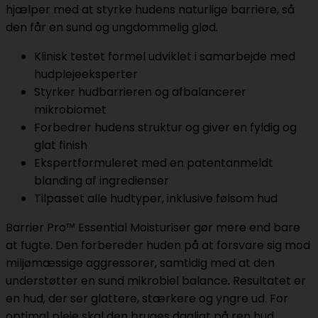
hjælper med at styrke hudens naturlige barriere, så
den får en sund og ungdommelig glød.
Klinisk testet formel udviklet i samarbejde med
hudplejeeksperter
Styrker hudbarrieren og afbalancerer
mikrobiomet
Forbedrer hudens struktur og giver en fyldig og
glat finish
Ekspertformuleret med en patentanmeldt
blanding af ingredienser
Tilpasset alle hudtyper, inklusive følsom hud
Barrier Pro™ Essential Moisturiser gør mere end bare
at fugte. Den forbereder huden på at forsvare sig mod
miljømæssige aggressorer, samtidig med at den
understøtter en sund mikrobiel balance. Resultatet er
en hud, der ser glattere, stærkere og yngre ud. For
optimal pleje skal den bruges dagligt på ren hud.