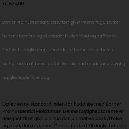
kr.
825,00
Barrier Pro™ Essential Moisturizer giver intens fugt, styrker
hudens barriere og efterlader huden blød og strålende.
Perfekt til daglig brug, denne lette formel absorberes
hurtigt uden at føles fedtet. Gør din hud modstandsdygtig
og glødende hver dag.
Oplev en ny standard inden for hudpleje med Barrier
Pro™ Essential Moisturiser. Denne fugtighedscreme er
designet til at give din hud den ultimative beskyttelse
og pleje, den fortjener. Den er perfekt til daglig brug og