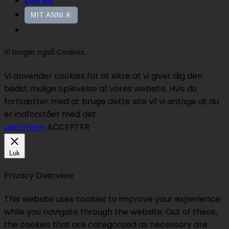
Log ind
MIT ANNI.K
Vi bruger også Cookies...
Vi anvender cookies for at sikre at vi giver dig den
bedst mulige oplevelse af vores website. Hvis du
fortsætter med at bruge dette site vil vi antage at du
er indforstået med det.
Læs mere
ACCEPTER
Luk
Privacy Overview
This website uses cookies to improve your experience
while you navigate through the website. Out of these,
the cookies that are categorized as necessary are