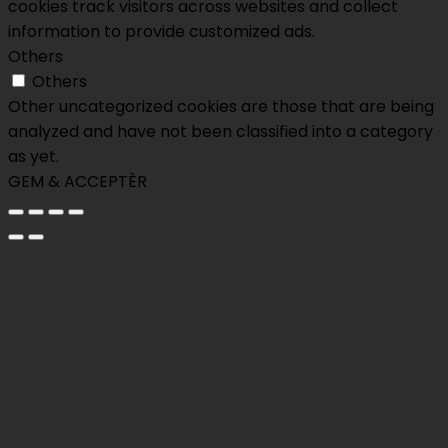
cookies track visitors across websites and collect
information to provide customized ads.
Others
Others
Other uncategorized cookies are those that are being
analyzed and have not been classified into a category
as yet.
GEM & ACCEPTÈR