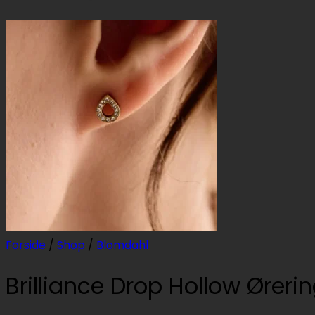
Forside
/
Shop
/
Blomdahl
Brilliance Drop Hollow Øreri