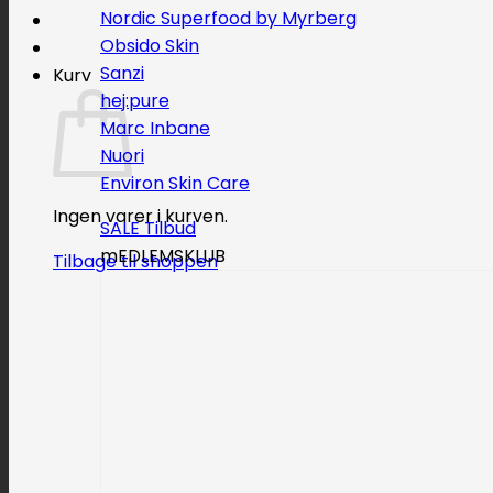
Nordic Superfood by Myrberg
Obsido Skin
Sanzi
Kurv
hej:pure
Marc Inbane
Nuori
Environ Skin Care
Ingen varer i kurven.
SALE
mEDLEMSKLUB
Tilbage til shoppen