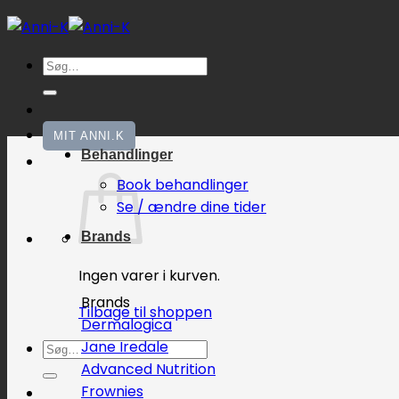
Fortsæt
til
indhold
Søg
efter:
MIT ANNI.K
Behandlinger
Book behandlinger
Se / ændre dine tider
Brands
Ingen varer i kurven.
Brands
Tilbage til shoppen
Dermalogica
Jane Iredale
Søg
Advanced Nutrition
efter:
Frownies