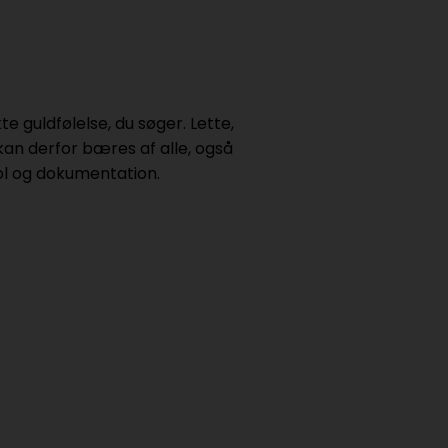
e guldfølelse, du søger. Lette,
n derfor bæres af alle, også
rol og dokumentation.