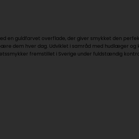
med en guldfarvet overflade, der giver smykket den perfekt
ære dem hver dag. Udviklet i samråd med hudlæger og ka
itetssmykker fremstillet i Sverige under fuldstændig kont