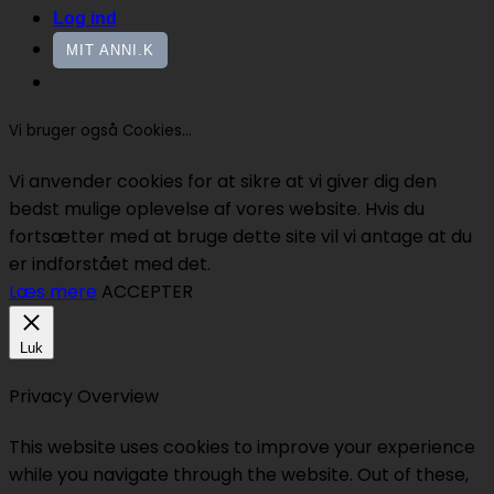
Log ind
MIT ANNI.K
Vi bruger også Cookies...
Vi anvender cookies for at sikre at vi giver dig den
bedst mulige oplevelse af vores website. Hvis du
fortsætter med at bruge dette site vil vi antage at du
er indforstået med det.
Læs mere
ACCEPTER
Luk
Privacy Overview
This website uses cookies to improve your experience
while you navigate through the website. Out of these,