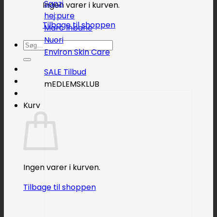
Sanzi
Ingen varer i kurven.
hej:pure
Tilbage til shoppen
Marc Inbane
Nuori
Søg
Environ Skin Care
efter:
SALE
mEDLEMSKLUB
Kurv
Ingen varer i kurven.
Tilbage til shoppen