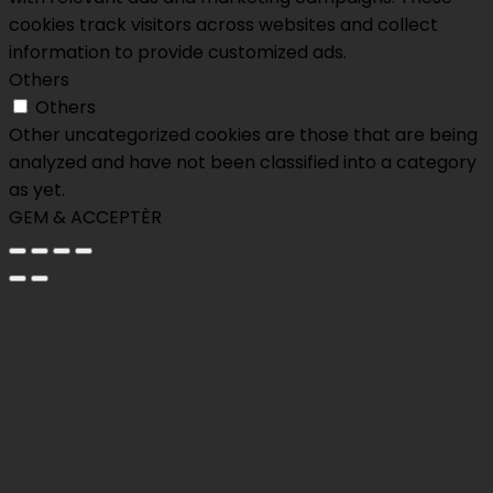
cookies track visitors across websites and collect
information to provide customized ads.
Others
Others
Other uncategorized cookies are those that are being
analyzed and have not been classified into a category
as yet.
GEM & ACCEPTÈR