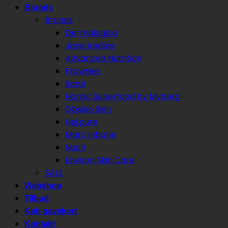
Brands
Brands
Dermalogica
Jane Iredale
Advanced Nutrition
Frownies
Sanzi
Nordic Superfood by Myberg
Obsido Skin
Hej:pure
Marc Inbane
Nuori
Environ Skin Care
SALE
Webshop
Tilbud
Køb gavekort
Kontakt