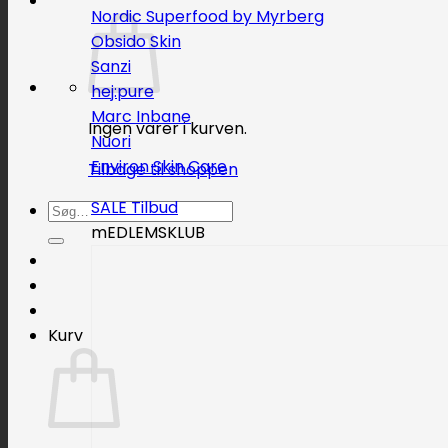
Nordic Superfood by Myrberg
Obsido Skin
Sanzi
hej:pure
Marc Inbane
Ingen varer i kurven.
Nuori
Environ Skin Care
Tilbage til shoppen
SALE
Søg
mEDLEMSKLUB
efter:
Kurv