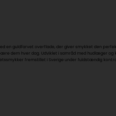
med en guldfarvet overflade, der giver smykket den perfekt
ære dem hver dag. Udviklet i samråd med hudlæger og ka
itetssmykker fremstillet i Sverige under fuldstændig kont