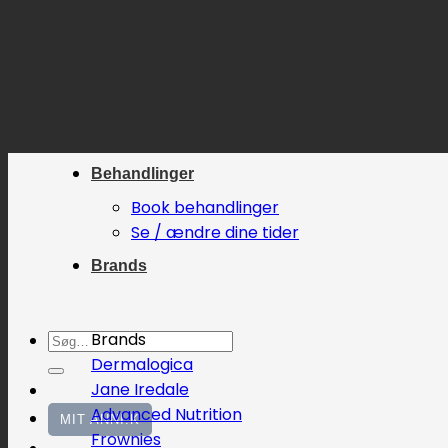
Fortsæt
til
indhold
Behandlinger
Book behandlinger
Se / ændre dine tider
Brands
Søg
Brands
efter:
Dermalogica
Jane Iredale
Advanced Nutrition
MIT ANNI.K
Frownies