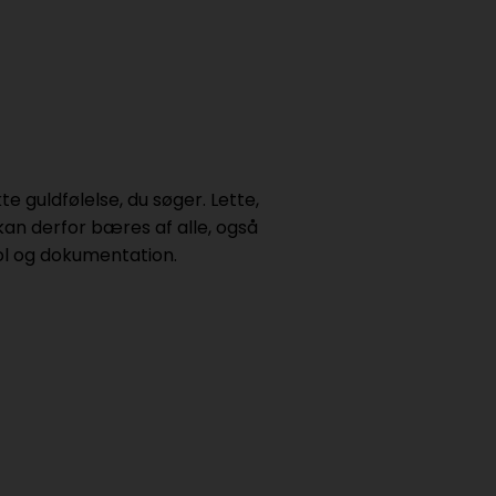
e guldfølelse, du søger. Lette,
n derfor bæres af alle, også
rol og dokumentation.