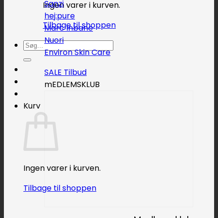
Sanzi
Ingen varer i kurven.
hej:pure
Tilbage til shoppen
Marc Inbane
Nuori
Søg
Environ Skin Care
efter:
SALE
mEDLEMSKLUB
Kurv
Ingen varer i kurven.
Tilbage til shoppen