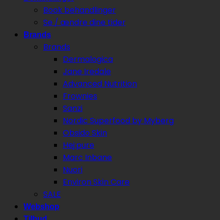
Book behandlinger
Se / ændre dine tider
Brands
Brands
Dermalogica
Jane Iredale
Advanced Nutrition
Frownies
Sanzi
Nordic Superfood by Myberg
Obsido Skin
Hej:pure
Marc Inbane
Nuori
Environ Skin Care
SALE
Webshop
Tilbud