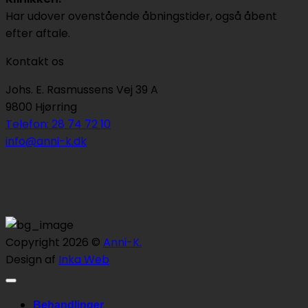
Har udover ovenstående åbningstider, også åbent
efter aftale.
Kontakt os
Johs. E. Rasmussens Vej 39 A
9800 Hjørring
Telefon: 28 74 72 10
info@anni-k.dk
Copyright 2026 ©
Anni-K.
Design af
Inka Web
Behandlinger