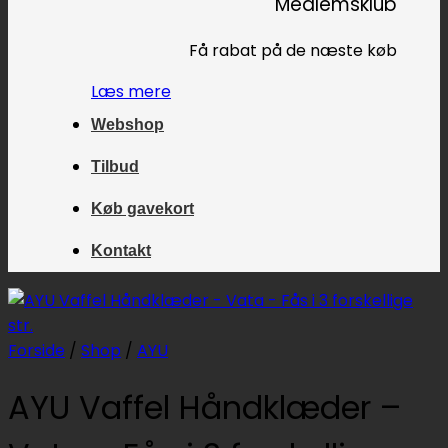
Medlemsklub
Få rabat på de næste køb
Læs mere
Webshop
Tilbud
Køb gavekort
Kontakt
Forside
/
Shop
/
AYU
AYU Vaffel Håndklæder –