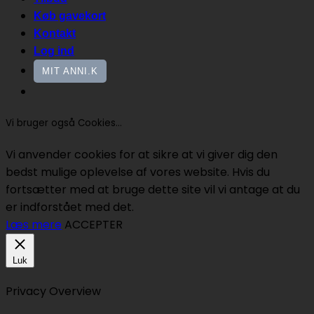
Køb gavekort
Kontakt
Log ind
MIT ANNI.K
Vi bruger også Cookies...
Vi anvender cookies for at sikre at vi giver dig den
bedst mulige oplevelse af vores website. Hvis du
fortsætter med at bruge dette site vil vi antage at du
er indforstået med det.
Læs mere
ACCEPTER
Luk
Privacy Overview